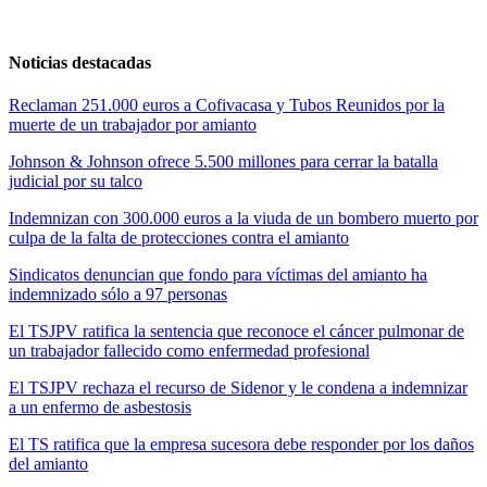
Noticias destacadas
Reclaman 251.000 euros a Cofivacasa y Tubos Reunidos por la
muerte de un trabajador por amianto
Johnson & Johnson ofrece 5.500 millones para cerrar la batalla
judicial por su talco
Indemnizan con 300.000 euros a la viuda de un bombero muerto por
culpa de la falta de protecciones contra el amianto
Sindicatos denuncian que fondo para víctimas del amianto ha
indemnizado sólo a 97 personas
El TSJPV ratifica la sentencia que reconoce el cáncer pulmonar de
un trabajador fallecido como enfermedad profesional
El TSJPV rechaza el recurso de Sidenor y le condena a indemnizar
a un enfermo de asbestosis
El TS ratifica que la empresa sucesora debe responder por los daños
del amianto