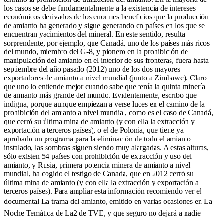
los casos se debe fundamentalmente a la existencia de intereses
económicos derivados de los enormes beneficios que la producción
de amianto ha generado y sigue generando en países en los que se
encuentran yacimientos del mineral. En este sentido, resulta
sorprendente, por ejemplo, que Canadá, uno de los países más ricos
del mundo, miembro del G-8, y pionero en la prohibición de
manipulación del amianto en el interior de sus fronteras, fuera hasta
septiembre del año pasado (2012) uno de los dos mayores
exportadores de amianto a nivel mundial (junto a Zimbawe). Claro
que uno lo entiende mejor cuando sabe que tenía la quinta minería
de amianto más grande del mundo. Evidentemente, escribo que
indigna, porque aunque empiezan a verse luces en el camino de la
prohibición del amianto a nivel mundial, como es el caso de Canadá,
que cerró su última mina de amianto (y con ella la extracción y
exportación a terceros países), o el de Polonia, que tiene ya
aprobado un programa para la eliminación de todo el amianto
instalado, las sombras siguen siendo muy alargadas. A estas alturas,
sólo existen 54 países con prohibición de extracción y uso del
amianto, y Rusia, primera potencia minera de amianto a nivel
mundial, ha cogido el testigo de Canadá, que en 2012 cerró su
última mina de amianto (y con ella la extracción y exportación a
terceros países). Para ampliar esta información recomiendo ver el
documental La trama del amianto, emitido en varias ocasiones en La
Noche Temática de La2 de TVE, y que seguro no dejará a nadie