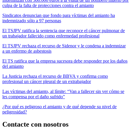
Indemnizan con 300.000 euros a la viuda de un bombero muerto por
culpa de la falta de protecciones contra el amianto
Sindicatos denuncian que fondo para víctimas del amianto ha
indemnizado sólo a 97 personas
El TSJPV ratifica la sentencia que reconoce el cáncer pulmonar de
un trabajador fallecido como enfermedad profesional
El TSJPV rechaza el recurso de Sidenor y le condena a indemnizar
a un enfermo de asbestosis
El TS ratifica que la empresa sucesora debe responder por los daños
del amianto
La Justicia rechaza el recurso de BBVA y confirma como
profesional un cáncer pleural de un extrabajador
Las víctimas del amianto, al límite: “Van a fallecer sin ver cómo se
les compensa por el daño sufrido”
¿Por qué es peligroso el amianto y de qué depende su nivel de
peligrosidad?
Contacte con nosotros