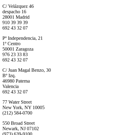
C/ Velázquez 46
despacho 16
28001 Madrid
910 39 39 39
692 43 32 07
Pº Independencia, 21
1º Centro
50001 Zaragoza
976 23 33 83
692 43 32 07
C/ Juan Magal Benzo, 30
Bº Izq.
46980 Paterna
Valencia
692 43 32 07
77 Water Street
New York, NY 10005
(212) 584-0700
550 Broad Street
Newark, NJ 07102
(973) 639-9100