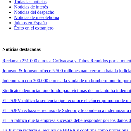
Todas las noticias
Noticias de interés
Noticias del despacho
Noticias de mesotelioma
Juicios en España
Éxito en el extranjero
Noticias destacadas
Reclaman 251.000 euros a Cofivacasa y Tubos Reunidos por la muerte
Johnson & Johnson ofrece 5.500 millones para cerrar la batalla judicia
Indemnizan con 300.000 euros a la viuda de un bombero muerto por cul
Sindicatos denuncian que fondo para víctimas del amianto ha indemni
El TSJPV ratifica la sentencia que reconoce el cáncer pulmonar de un
El TSJPV rechaza el recurso de Sidenor y le condena a indemnizar a 
El TS ratifica que la empresa sucesora debe responder por los daños 
La Justicia rechaza el recurso de BBVA y confirma como profesional 