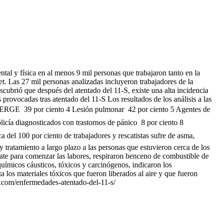
al y física en al menos 9 mil personas que trabajaron tanto en la
et. Las 27 mil personas analizadas incluyeron trabajadores de la
scubrió que después del atentado del 11-S, existe una alta incidencia
provocadas tras atentado del 11-S Los resultados de los análisis a las
 3 ERGE  39 por ciento 4 Lesión pulmonar  42 por ciento 5 Agentes de
licía diagnosticados con trastornos de pánico  8 por ciento 8
ca del 100 por ciento de trabajadores y rescatistas sufre de asma,
y tratamiento a largo plazo a las personas que estuvieron cerca de los
cate para comenzar las labores, respiraron benceno de combustible de
químicos cáusticos, tóxicos y carcinógenos, indicaron los
 los materiales tóxicos que fueron liberados al aire y que fueron
co.com/enfermedades-atentado-del-11-s/