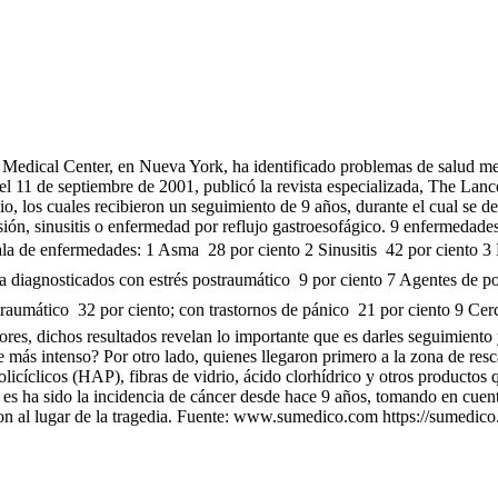
 Medical Center, en Nueva York, ha identificado problemas de salud ment
el 11 de septiembre de 2001, publicó la revista especializada, The Lanc
o, los cuales recibieron un seguimiento de 9 años, durante el cual se de
ón, sinusitis o enfermedad por reflujo gastroesofágico. 9 enfermedades 
ala de enfermedades: 1 Asma  28 por ciento 2 Sinusitis  42 por ciento
a diagnosticados con estrés postraumático  9 por ciento 7 Agentes de po
raumático  32 por ciento; con trastornos de pánico  21 por ciento 9 Cer
ores, dichos resultados revelan lo importante que es darles seguimiento 
e más intenso? Por otro lado, quienes llegaron primero a la zona de res
olicíclicos (HAP), fibras de vidrio, ácido clorhídrico y otros productos 
es ha sido la incidencia de cáncer desde hace 9 años, tomando en cuenta
caron al lugar de la tragedia. Fuente: www.sumedico.com https://sumedi