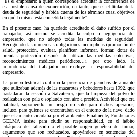
“Es el empresario a quien corresponde acreditar la concurrencia de
esa posible causa de exoneración, en tanto, que es el titular de la
deuda de seguridad y habida cuenta de los términos cuasi objetivos
en qué la misma está concebida legalmente”.
En él presente caso, ha quedado acreditado el daño sufrido por el
trabajador, así mismo se acredita la culpa o negligencia del
empresario, que no adoptó todas las medidas de seguridad.
Recogiendo las numerosas obligaciones incumplidas (promoción de
salud, protección, evaluar, planificar, informar, formar, dotar de
prendas protección después de utilizar las medidas colectivas,
reconocimientos médicos periódicos…), por otro lado, la
imprudencia del trabajador no excluye la responsabilidad del
empresario.
La prueba testifical confirma la presencia de planchas de amianto
que utilizaban además de las mazarotas y bebedores hasta 1992, que
trasladaron la sección a Salvatierra, que la limpieza del polvo lo
realizaban con pala o soplando con aíre a presión. Actividad que era
habitual, suponiendo un riesgo no solo para dichos operarios,
incluso, para quienes se encontraban en el entorno de la nave, dado
que el amianto circulaba por el ambiente. Finalmente, Fundiciones
GELMA insiste para eludir su responsabilidad, en el hábito
tabáquico del fallecido o el posible origen genético del tumor,
argumentos que son rechazados, apoyándose en sentencias del