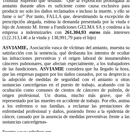
Tribunal Supremo que señalan: “Que la exposición prolongada al
amianto durante años es suficiente como causa exclusiva para
producir no solo los daños reclamados e incluso la muerte, y ello se
fume o no” Por tanto, FALLA que, desestimando la excepción de
prescripción alegada, estima la demanda presentada por la viuda e
hijo de Antonio M. frente a Fundiciones GELMA SA y condena a la
empresa a indemnizarles con
261.304,93 euros
más intereses
(122.313,14€ a la viuda y 138,991,79 para el hijo)
ASVIAMIE,
Asociación vasca de víctimas del amianto, muestra su
satisfacción con la sentencia, qué desbarata los intentos de ocultar
las infracciones preventivas y el origen laboral de innumerables
cánceres pulmonares, que afectan especialmente, a los trabajadores
de las fundiciones.
ASVIAMIE
considera que ha llegado la hora,
que las empresas paguen por los daños causados, por su desprecio a
la adopción de medidas de seguridad con el amianto u otras
sustancias cancerígenas en el puesto de trabajo, acabando con la
ocultación como comunes de cientos de cánceres de pulmón, de
origen profesional. Un drama, mucho más grave, que él
representado por las muertes en accidente de trabajo. Por ello, anima
a los enfermos o sus familias. a reclamar las prestaciones de
enfermedad profesional y daños, poniendo freno a la epidemia de
cáncer, causado por la ausencia de medidas preventivas frente a las
sustancias cancerígenas-
Fuente: www.rebelion.org