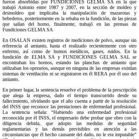
fueron absorbidas por FUNDICIONES GELMA SA en la que
trabajó Antonio entre 1987 y 2007, en la sección de moldeo y
desmoldeo que implicaba la manipulación de mazarotas y
bebederos, posteriormente en la rebaba en la fundición, de las piezas
que salían del horno, finalmente, trabajó en las prensas de
Fundiciones GELMA SA
En OSALAN existen registros de mediciones de polvo, aunque sin
referencia al amianto, hasta el realizado recientemente con otro
enfermo, así como de humos metálicos, gases, ruidos. En la
fundición de ELMA SA y FUNDICIONES GELMA SAL se
encontraban los hornos, estando las planchas de amianto que
utilizaban los operarios, aunque en ninguna de las empresas existían
sistemas de ventilación ni se registraron en él RERA por él uso del
amianto.
En primer lugar, la sentencia resuelve el problema de la prescripción
que alega la empresa, dado el tiempo transcurrido desde su
fallecimiento, olvidando que el año cuenta a partir de la resolución
del INSS que reconoce las prestaciones de enfermedad profesional.
La sentencia señala: “Habiendo una enfermedad profesional
reconocida por él INSS, el empresario debe probar que obro con la
diligencia debida, que adopto las medidas de seguridad
reglamentarias y las demás previsibles en atención a las
circunstancias que él hecho causante del daño, no le era imputable”