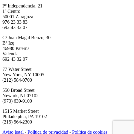
Pº Independencia, 21
1º Centro
50001 Zaragoza
976 23 33 83
692 43 32 07
C/ Juan Magal Benzo, 30
Bº Izq.
46980 Paterna
Valencia
692 43 32 07
77 Water Street
New York, NY 10005
(212) 584-0700
550 Broad Street
Newark, NJ 07102
(973) 639-9100
1515 Market Street
Philadelphia, PA 19102
(215) 564-2300
Aviso legal
-
Política de privacidad
-
Política de cookies