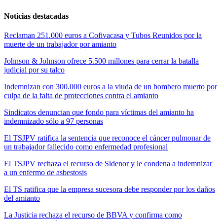
Noticias destacadas
Reclaman 251.000 euros a Cofivacasa y Tubos Reunidos por la
muerte de un trabajador por amianto
Johnson & Johnson ofrece 5.500 millones para cerrar la batalla
judicial por su talco
Indemnizan con 300.000 euros a la viuda de un bombero muerto por
culpa de la falta de protecciones contra el amianto
Sindicatos denuncian que fondo para víctimas del amianto ha
indemnizado sólo a 97 personas
El TSJPV ratifica la sentencia que reconoce el cáncer pulmonar de
un trabajador fallecido como enfermedad profesional
El TSJPV rechaza el recurso de Sidenor y le condena a indemnizar
a un enfermo de asbestosis
El TS ratifica que la empresa sucesora debe responder por los daños
del amianto
La Justicia rechaza el recurso de BBVA y confirma como