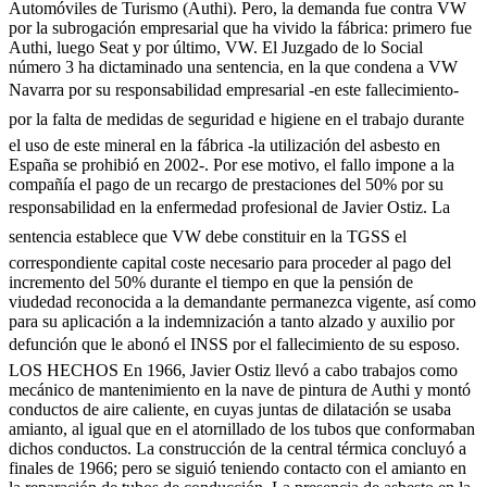
Automóviles de Turismo (Authi). Pero, la demanda fue contra VW
por la subrogación empresarial que ha vivido la fábrica: primero fue
Authi, luego Seat y por último, VW. El Juzgado de lo Social
número 3 ha dictaminado una sentencia, en la que condena a VW
Navarra por su responsabilidad empresarial -en este fallecimiento-
por la falta de medidas de seguridad e higiene en el trabajo durante
el uso de este mineral en la fábrica -la utilización del asbesto en
España se prohibió en 2002-. Por ese motivo, el fallo impone a la
compañía el pago de un recargo de prestaciones del 50% por su
responsabilidad en la enfermedad profesional de Javier Ostiz. La
sentencia establece que VW debe constituir en la TGSS el
correspondiente capital coste necesario para proceder al pago del
incremento del 50% durante el tiempo en que la pensión de
viudedad reconocida a la demandante permanezca vigente, así como
para su aplicación a la indemnización a tanto alzado y auxilio por
defunción que le abonó el INSS por el fallecimiento de su esposo.
LOS HECHOS En 1966, Javier Ostiz llevó a cabo trabajos como
mecánico de mantenimiento en la nave de pintura de Authi y montó
conductos de aire caliente, en cuyas juntas de dilatación se usaba
amianto, al igual que en el atornillado de los tubos que conformaban
dichos conductos. La construcción de la central térmica concluyó a
finales de 1966; pero se siguió teniendo contacto con el amianto en