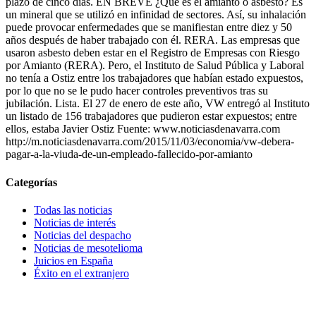
plazo de cinco días. EN BREVE ¿Qué es el amianto o asbesto? Es
un mineral que se utilizó en infinidad de sectores. Así, su inhalación
puede provocar enfermedades que se manifiestan entre diez y 50
años después de haber trabajado con él. RERA. Las empresas que
usaron asbesto deben estar en el Registro de Empresas con Riesgo
por Amianto (RERA). Pero, el Instituto de Salud Pública y Laboral
no tenía a Ostiz entre los trabajadores que habían estado expuestos,
por lo que no se le pudo hacer controles preventivos tras su
jubilación. Lista. El 27 de enero de este año, VW entregó al Instituto
un listado de 156 trabajadores que pudieron estar expuestos; entre
ellos, estaba Javier Ostiz Fuente: www.noticiasdenavarra.com
http://m.noticiasdenavarra.com/2015/11/03/economia/vw-debera-
pagar-a-la-viuda-de-un-empleado-fallecido-por-amianto
Categorías
Todas las noticias
Noticias de interés
Noticias del despacho
Noticias de mesotelioma
Juicios en España
Éxito en el extranjero