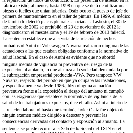
la reparación de tubos de conducción. La presencia de asbesto en la
fábrica existió, al menos, hasta 1998 en que se dejó de utilizar unas
piezas o fuelles que unían tuberías. Ostiz ocupó el puesto de jefe de
primera de mantenimiento en el taller de pintura. En 1999, el médico
de familia le detectó placas pleurales asociadas al asbesto; el 30 de
noviembre de 2002 se prejubiló; el 23 de noviembre de 2012 le
diagnosticaron el mesotelioma y el 19 de febrero de 2013 falleció.
La sentencia establece que a la vista de la relación de hechos
probados ni Authi ni Volkswagen Navarra realizaron ninguna de las
actuaciones a las que estaban obligadas conforme a la normativa de
salud laboral. En el caso de Authi es evidente que no abordó
ninguna medida de vigilancia ni preventiva del riesgo de la
exposición al amianto, lo que alcanza a la sociedad demandada por
la subrogación empresarial producida -VW-. Pero tampoco VW
Navarra, respecto del periodo en que ya ocupaba las instalaciones, -
y específicamente ya desde 1986-, hizo ninguna actuación
preventiva frente a la exposición al riesgo del amianto ni cumplió
con las exigencias que establece la normativa de vigilancia de la
salud de los trabajadores expuestos, dice el fallo. Así ni al inicio de
la relación laboral ni hasta que terminó, Javier Ostiz fue objeto de
ningún examen médico dirigido a detectar y prevenir las
consecuencias derivadas del contacto y exposición al amianto. La
sentencia se puede recurrir a la Sala de lo Social del TSJN en el