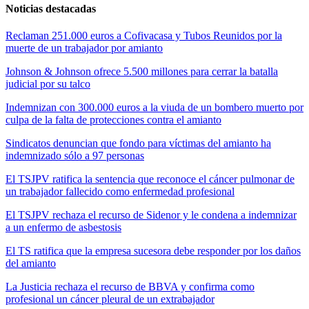
Noticias destacadas
Reclaman 251.000 euros a Cofivacasa y Tubos Reunidos por la
muerte de un trabajador por amianto
Johnson & Johnson ofrece 5.500 millones para cerrar la batalla
judicial por su talco
Indemnizan con 300.000 euros a la viuda de un bombero muerto por
culpa de la falta de protecciones contra el amianto
Sindicatos denuncian que fondo para víctimas del amianto ha
indemnizado sólo a 97 personas
El TSJPV ratifica la sentencia que reconoce el cáncer pulmonar de
un trabajador fallecido como enfermedad profesional
El TSJPV rechaza el recurso de Sidenor y le condena a indemnizar
a un enfermo de asbestosis
El TS ratifica que la empresa sucesora debe responder por los daños
del amianto
La Justicia rechaza el recurso de BBVA y confirma como
profesional un cáncer pleural de un extrabajador