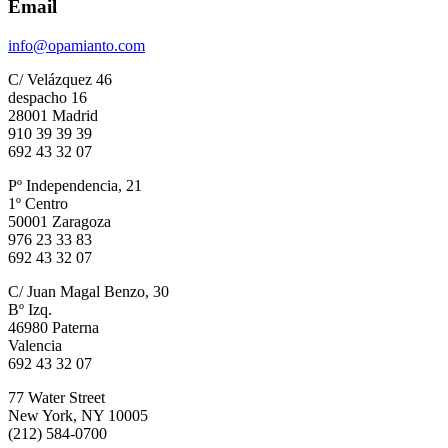
Email
info@opamianto.com
C/ Velázquez 46
despacho 16
28001 Madrid
910 39 39 39
692 43 32 07
Pº Independencia, 21
1º Centro
50001 Zaragoza
976 23 33 83
692 43 32 07
C/ Juan Magal Benzo, 30
Bº Izq.
46980 Paterna
Valencia
692 43 32 07
77 Water Street
New York, NY 10005
(212) 584-0700