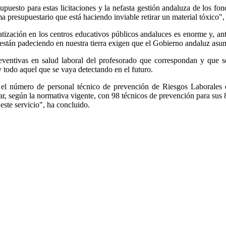
upuesto para estas licitaciones y la nefasta gestión andaluza de los fon
presupuestario que está haciendo inviable retirar un material tóxico",
atización en los centros educativos públicos andaluces es enorme y, ant
están padeciendo en nuestra tierra exigen que el Gobierno andaluz asu
eventivas en salud laboral del profesorado que correspondan y que se 
y todo aquel que se vaya detectando en el futuro.
l número de personal técnico de prevención de Riesgos Laborales que
r, según la normativa vigente, con 98 técnicos de prevención para sus 
 este servicio", ha concluido.