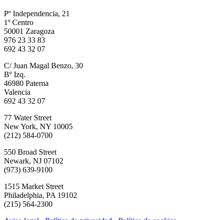
Pº Independencia, 21
1º Centro
50001 Zaragoza
976 23 33 83
692 43 32 07
C/ Juan Magal Benzo, 30
Bº Izq.
46980 Paterna
Valencia
692 43 32 07
77 Water Street
New York, NY 10005
(212) 584-0700
550 Broad Street
Newark, NJ 07102
(973) 639-9100
1515 Market Street
Philadelphia, PA 19102
(215) 564-2300