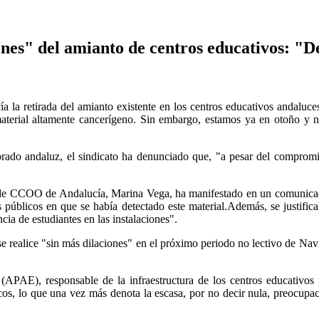
nes" del amianto de centros educativos: "D
a retirada del amianto existente en los centros educativos andaluces
 material altamente cancerígeno. Sin embargo, estamos ya en otoño y n
orado andaluz, el sindicato ha denunciado que, "a pesar del comprom
za de CCOO de Andalucía, Marina Vega, ha manifestado en un comunicad
 públicos en que se había detectado este material.Además, se justifica
ncia de estudiantes en las instalaciones".
o se realice "sin más dilaciones" en el próximo periodo no lectivo de N
APAE), responsable de la infraestructura de los centros educativo
licos, lo que una vez más denota la escasa, por no decir nula, preocupa