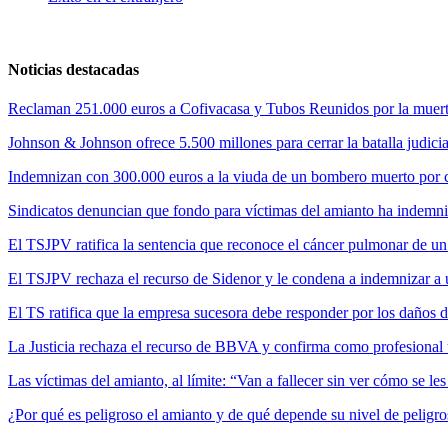
Noticias destacadas
Reclaman 251.000 euros a Cofivacasa y Tubos Reunidos por la muerte
Johnson & Johnson ofrece 5.500 millones para cerrar la batalla judicia
Indemnizan con 300.000 euros a la viuda de un bombero muerto por cul
Sindicatos denuncian que fondo para víctimas del amianto ha indemni
El TSJPV ratifica la sentencia que reconoce el cáncer pulmonar de un
El TSJPV rechaza el recurso de Sidenor y le condena a indemnizar a 
El TS ratifica que la empresa sucesora debe responder por los daños 
La Justicia rechaza el recurso de BBVA y confirma como profesional 
Las víctimas del amianto, al límite: “Van a fallecer sin ver cómo se l
¿Por qué es peligroso el amianto y de qué depende su nivel de peligr