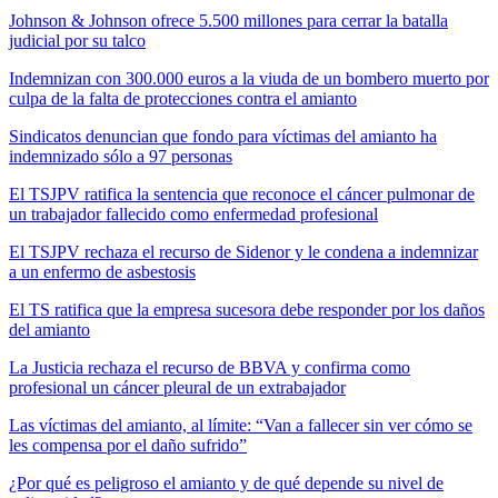
Johnson & Johnson ofrece 5.500 millones para cerrar la batalla
judicial por su talco
Indemnizan con 300.000 euros a la viuda de un bombero muerto por
culpa de la falta de protecciones contra el amianto
Sindicatos denuncian que fondo para víctimas del amianto ha
indemnizado sólo a 97 personas
El TSJPV ratifica la sentencia que reconoce el cáncer pulmonar de
un trabajador fallecido como enfermedad profesional
El TSJPV rechaza el recurso de Sidenor y le condena a indemnizar
a un enfermo de asbestosis
El TS ratifica que la empresa sucesora debe responder por los daños
del amianto
La Justicia rechaza el recurso de BBVA y confirma como
profesional un cáncer pleural de un extrabajador
Las víctimas del amianto, al límite: “Van a fallecer sin ver cómo se
les compensa por el daño sufrido”
¿Por qué es peligroso el amianto y de qué depende su nivel de