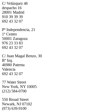
C/ Velázquez 46
despacho 16
28001 Madrid
910 39 39 39
692 43 32 07
Pº Independencia, 21
1º Centro
50001 Zaragoza
976 23 33 83
692 43 32 07
C/ Juan Magal Benzo, 30
Bº Izq.
46980 Paterna
Valencia
692 43 32 07
77 Water Street
New York, NY 10005
(212) 584-0700
550 Broad Street
Newark, NJ 07102
(973) 639-9100