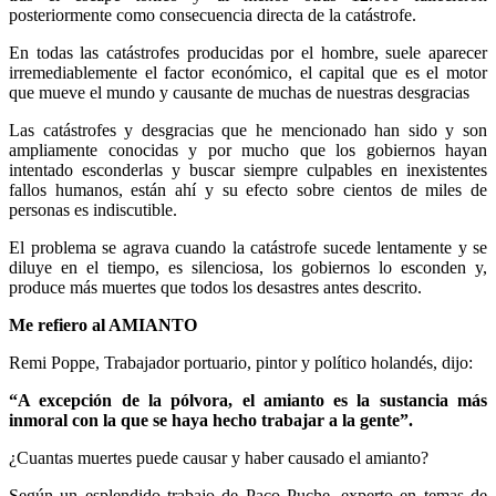
posteriormente como consecuencia directa de la catástrofe.
En todas las catástrofes producidas por el hombre, suele aparecer
irremediablemente el factor económico, el capital que es el motor
que mueve el mundo y causante de muchas de nuestras desgracias
Las catástrofes y desgracias que he mencionado han sido y son
ampliamente conocidas y por mucho que los gobiernos hayan
intentado esconderlas y buscar siempre culpables en inexistentes
fallos humanos, están ahí y su efecto sobre cientos de miles de
personas es indiscutible.
El problema se agrava cuando la catástrofe sucede lentamente y se
diluye en el tiempo, es silenciosa, los gobiernos lo esconden y,
produce más muertes que todos los desastres antes descrito.
Me refiero al AMIANTO
Remi Poppe, Trabajador portuario, pintor y político holandés, dijo:
“A excepción de la pólvora, el amianto es la sustancia más
inmoral con la que se haya hecho trabajar a la gente”.
¿Cuantas muertes puede causar y haber causado el amianto?
Según un esplendido trabajo de Paco Puche, experto en temas de