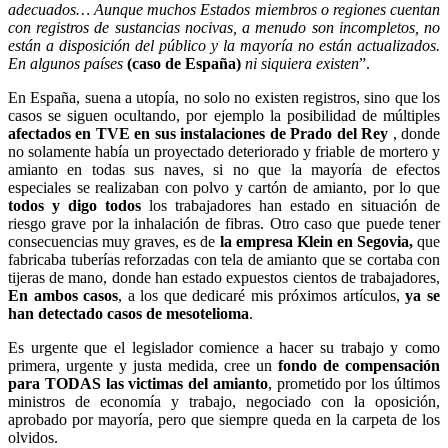
adecuados… Aunque muchos Estados miembros o regiones cuentan
con registros de sustancias nocivas, a menudo son incompletos, no
están a disposición del público y la mayoría no están actualizados.
En algunos países
(caso de España)
ni siquiera existen
”.
En España, suena a utopía, no solo no existen registros, sino que los
casos se siguen ocultando, por ejemplo la posibilidad de múltiples
afectados en TVE en sus instalaciones de Prado del Rey
, donde
no solamente había un proyectado deteriorado y friable de mortero y
amianto en todas sus naves, si no que la mayoría de efectos
especiales se realizaban con polvo y cartón de amianto, por lo que
todos y digo todos
los trabajadores han estado en situación de
riesgo grave por la inhalación de fibras. Otro caso que puede tener
consecuencias muy graves, es de
la empresa Klein en Segovia,
que
fabricaba tuberías reforzadas con tela de amianto que se cortaba con
tijeras de mano, donde han estado expuestos cientos de trabajadores,
En ambos casos
, a los que dedicaré mis próximos artículos,
ya se
han detectado casos de mesotelioma
.
Es urgente que el legislador comience a hacer su trabajo y como
primera, urgente y justa medida, cree un
fondo de compensación
para TODAS las victimas del amianto
, prometido por los últimos
ministros de economía y trabajo, negociado con la oposición,
aprobado por mayoría, pero que siempre queda en la carpeta de los
olvidos.