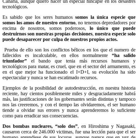
Canaria, aunque quiero hacer un especial hincapié en los desastres
tecnológicos.
Es sabido que los seres humanos
somos la única especie que
somos los amos de nuestro entorno
, no tenemos depredadores por
encima de nosotros, somos poderosos,
lo único que puede
destruirnos son nuestras propias decisiones
,
nuestra especie solo
puede desaparecer por culpa de nuestros propios actos.
Prueba de ello son los conflictos bélicos en los que el numero de
fallecidos es incalculable, en ellos normalmente
“ha salido
triunfador”
el bando que tenia más recursos humanos y
tecnológicos para matar, es cruel, que en el sector del armamento, es
en el que mejor ha funcionado el I+D+I, su evolución ha sido
espectacular y nunca se han escatimado recursos.
Ejemplos de la posibilidad de autodestrucción, en nuestra historia
reciente, hay cientos posiblemente miles y desgraciadamente habrá
más, las justificaciones de los gobernantes serán distintas y tampoco
nos las creeremos, y con el tiempo las olvidaremos, el ser humano
tiende a olvidar sus errores y nunca aprenderemos lo suficiente
como para erradicar sus consecuencias.
Dos bombas nucleares, “solo dos”
, en Hiroshima y Nagasaki,
causaron cerca de 246.000 victimas, fue una lección para que el ser
humano aprendiese de sus locuras, aunque parece que en vez de