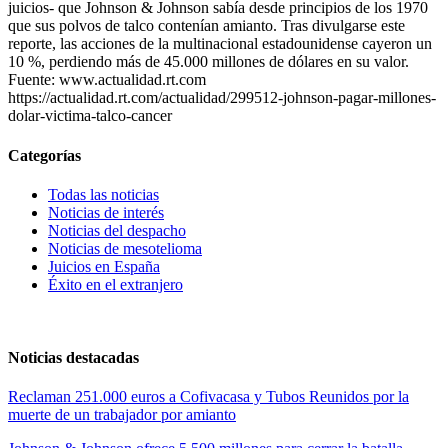
juicios- que Johnson & Johnson sabía desde principios de los 1970
que sus polvos de talco contenían amianto. Tras divulgarse este
reporte, las acciones de la multinacional estadounidense cayeron un
10 %, perdiendo más de 45.000 millones de dólares en su valor.
Fuente: www.actualidad.rt.com
https://actualidad.rt.com/actualidad/299512-johnson-pagar-millones-
dolar-victima-talco-cancer
Categorías
Todas las noticias
Noticias de interés
Noticias del despacho
Noticias de mesotelioma
Juicios en España
Éxito en el extranjero
Noticias destacadas
Reclaman 251.000 euros a Cofivacasa y Tubos Reunidos por la
muerte de un trabajador por amianto