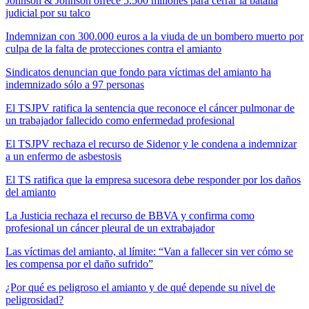
Johnson & Johnson ofrece 5.500 millones para cerrar la batalla
judicial por su talco
Indemnizan con 300.000 euros a la viuda de un bombero muerto por
culpa de la falta de protecciones contra el amianto
Sindicatos denuncian que fondo para víctimas del amianto ha
indemnizado sólo a 97 personas
El TSJPV ratifica la sentencia que reconoce el cáncer pulmonar de
un trabajador fallecido como enfermedad profesional
El TSJPV rechaza el recurso de Sidenor y le condena a indemnizar
a un enfermo de asbestosis
El TS ratifica que la empresa sucesora debe responder por los daños
del amianto
La Justicia rechaza el recurso de BBVA y confirma como
profesional un cáncer pleural de un extrabajador
Las víctimas del amianto, al límite: “Van a fallecer sin ver cómo se
les compensa por el daño sufrido”
¿Por qué es peligroso el amianto y de qué depende su nivel de
peligrosidad?