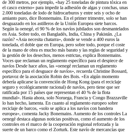
de 300 metros, por ejemplo, «hay 25 toneladas de pintura tóxica en
el casco externo» para impedir la adhesión de algas y conchas, unas
2.000 toneladas de lodo de hidrocarburos y entre seis y ocho de
amianto puro, dice Bonnemains. En el primer trimestre, solo se han
desguazado en los astilleros de la Unión Europea siete barcos.
Según la oenegé, el 90 % de los navíos jubilados son desmantelados
en Asia. Sobre todo, en Bangladés, India, China y Pakistán. ¿La
razón? «Asia necesita chatarra», donde se vende a 400 euros la
tonelada, el doble que en Europa, pero sobre todo, porque el coste
de la mano de obra es mucho más barato y las reglas de seguridad y
la gestión de los desechos, menos estrictas, explica Bonnemains.
Voces que reclaman un reglamento específico para el despiece de
navíos Desde hace años, las «oenegé reclaman un reglamento
específico para el desguace de navíos», recuerda Christine Bossard,
portavoz de la asociación Robin des Bois. «En algún momento
debería aplicarse la convención de Hong Kong (para el reciclaje
seguro y ecológicamente racional) de navíos, pero tiene que ser
ratificada por 15 países que representan el 40 % de la flota
mundial». Hasta ahora, solo Noruega, Francia y Congo Brazzaville
lo han hecho, lamenta. En cuanto al reglamento europeo sobre
reciclaje de barcos, «solo se aplica a los navíos con bandera
europea», comenta Jacky Bonemains. Aumento de los controles La
oenegé destaca algunas noticias positivas, como el aumento de los
controles en el marco de la cooperación regional reforzada y la
suerte de un barco como el Zorturk. Este navío de mercancías que