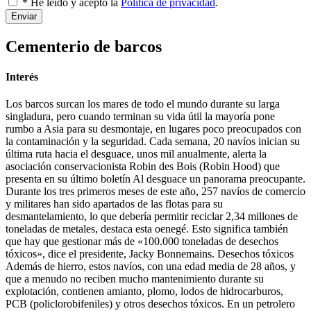
* He leído y acepto la
Política de privacidad
.
Enviar
Cementerio de barcos
Interés
Los barcos surcan los mares de todo el mundo durante su larga
singladura, pero cuando terminan su vida útil la mayoría pone
rumbo a Asia para su desmontaje, en lugares poco preocupados con
la contaminación y la seguridad. Cada semana, 20 navíos inician su
última ruta hacia el desguace, unos mil anualmente, alerta la
asociación conservacionista Robin des Bois (Robin Hood) que
presenta en su último boletín Al desguace un panorama preocupante.
Durante los tres primeros meses de este año, 257 navíos de comercio
y militares han sido apartados de las flotas para su
desmantelamiento, lo que debería permitir reciclar 2,34 millones de
toneladas de metales, destaca esta oenegé. Esto significa también
que hay que gestionar más de «100.000 toneladas de desechos
tóxicos», dice el presidente, Jacky Bonnemains. Desechos tóxicos
Además de hierro, estos navíos, con una edad media de 28 años, y
que a menudo no reciben mucho mantenimiento durante su
explotación, contienen amianto, plomo, lodos de hidrocarburos,
PCB (policlorobifeniles) y otros desechos tóxicos. En un petrolero