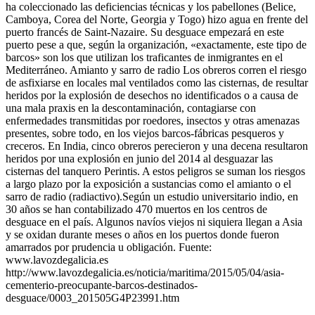
ha coleccionado las deficiencias técnicas y los pabellones (Belice,
Camboya, Corea del Norte, Georgia y Togo) hizo agua en frente del
puerto francés de Saint-Nazaire. Su desguace empezará en este
puerto pese a que, según la organización, «exactamente, este tipo de
barcos» son los que utilizan los traficantes de inmigrantes en el
Mediterráneo. Amianto y sarro de radio Los obreros corren el riesgo
de asfixiarse en locales mal ventilados como las cisternas, de resultar
heridos por la explosión de desechos no identificados o a causa de
una mala praxis en la descontaminación, contagiarse con
enfermedades transmitidas por roedores, insectos y otras amenazas
presentes, sobre todo, en los viejos barcos-fábricas pesqueros y
creceros. En India, cinco obreros perecieron y una decena resultaron
heridos por una explosión en junio del 2014 al desguazar las
cisternas del tanquero Perintis. A estos peligros se suman los riesgos
a largo plazo por la exposición a sustancias como el amianto o el
sarro de radio (radiactivo).Según un estudio universitario indio, en
30 años se han contabilizado 470 muertos en los centros de
desguace en el país. Algunos navíos viejos ni siquiera llegan a Asia
y se oxidan durante meses o años en los puertos donde fueron
amarrados por prudencia u obligación. Fuente:
www.lavozdegalicia.es
http://www.lavozdegalicia.es/noticia/maritima/2015/05/04/asia-
cementerio-preocupante-barcos-destinados-
desguace/0003_201505G4P23991.htm