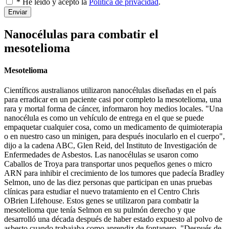
* He leído y acepto la
Política de privacidad
.
Enviar
Nanocélulas para combatir el
mesotelioma
Mesotelioma
Científicos australianos utilizaron nanocélulas diseñadas en el país
para erradicar en un paciente casi por completo la mesotelioma, una
rara y mortal forma de cáncer, informaron hoy medios locales. "Una
nanocélula es como un vehículo de entrega en el que se puede
empaquetar cualquier cosa, como un medicamento de quimioterapia
o en nuestro caso un minigen, para después inocularlo en el cuerpo",
dijo a la cadena ABC, Glen Reid, del Instituto de Investigación de
Enfermedades de Asbestos. Las nanocélulas se usaron como
Caballos de Troya para transportar unos pequeños genes o micro
ARN para inhibir el crecimiento de los tumores que padecía Bradley
Selmon, uno de las diez personas que participan en unas pruebas
clínicas para estudiar el nuevo tratamiento en el Centro Chris
OBrien Lifehouse. Estos genes se utilizaron para combatir la
mesotelioma que tenía Selmon en su pulmón derecho y que
desarrolló una década después de haber estado expuesto al polvo de
asbesto cuando trabajaba como aprendiz de fontanero. "Después de