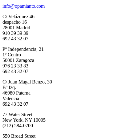
info@opamianto.com
C/ Velázquez 46
despacho 16
28001 Madrid
910 39 39 39
692 43 32 07
Pº Independencia, 21
1º Centro
50001 Zaragoza
976 23 33 83
692 43 32 07
C/ Juan Magal Benzo, 30
Bº Izq.
46980 Paterna
Valencia
692 43 32 07
77 Water Street
New York, NY 10005
(212) 584-0700
550 Broad Street