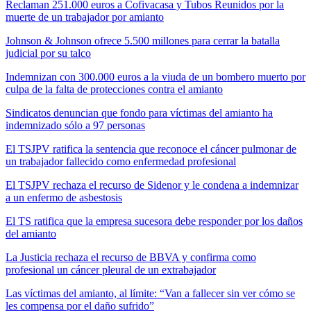
Reclaman 251.000 euros a Cofivacasa y Tubos Reunidos por la
muerte de un trabajador por amianto
Johnson & Johnson ofrece 5.500 millones para cerrar la batalla
judicial por su talco
Indemnizan con 300.000 euros a la viuda de un bombero muerto por
culpa de la falta de protecciones contra el amianto
Sindicatos denuncian que fondo para víctimas del amianto ha
indemnizado sólo a 97 personas
El TSJPV ratifica la sentencia que reconoce el cáncer pulmonar de
un trabajador fallecido como enfermedad profesional
El TSJPV rechaza el recurso de Sidenor y le condena a indemnizar
a un enfermo de asbestosis
El TS ratifica que la empresa sucesora debe responder por los daños
del amianto
La Justicia rechaza el recurso de BBVA y confirma como
profesional un cáncer pleural de un extrabajador
Las víctimas del amianto, al límite: “Van a fallecer sin ver cómo se
les compensa por el daño sufrido”