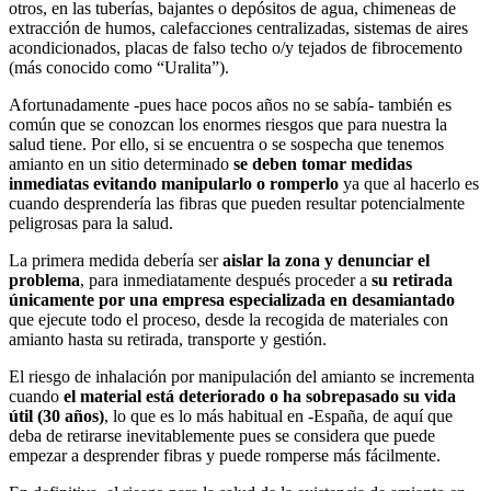
otros, en las tuberías, bajantes o depósitos de agua, chimeneas de
extracción de humos, calefacciones centralizadas, sistemas de aires
acondicionados, placas de falso techo o/y tejados de fibrocemento
(más conocido como “Uralita”).
Afortunadamente -pues hace pocos años no se sabía- también es
común que se conozcan los enormes riesgos que para nuestra la
salud tiene. Por ello, si se encuentra o se sospecha que tenemos
amianto en un sitio determinado
se deben tomar medidas
inmediatas evitando manipularlo o romperlo
ya que al hacerlo es
cuando desprendería las fibras que pueden resultar potencialmente
peligrosas para la salud.
La primera medida debería ser
aislar la zona y denunciar el
problema
, para inmediatamente después proceder a
su retirada
únicamente por una empresa especializada en desamiantado
que ejecute todo el proceso, desde la recogida de materiales con
amianto hasta su retirada, transporte y gestión.
El riesgo de inhalación por manipulación del amianto se incrementa
cuando
el material está deteriorado o ha sobrepasado su vida
útil (30 años)
, lo que es lo más habitual en -España, de aquí que
deba de retirarse inevitablemente pues se considera que puede
empezar a desprender fibras y puede romperse más fácilmente.