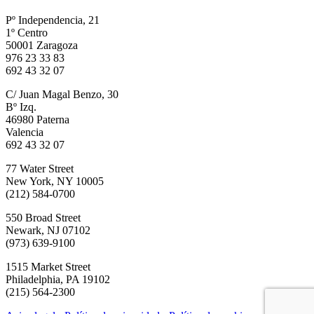
Pº Independencia, 21
1º Centro
50001 Zaragoza
976 23 33 83
692 43 32 07
C/ Juan Magal Benzo, 30
Bº Izq.
46980 Paterna
Valencia
692 43 32 07
77 Water Street
New York, NY 10005
(212) 584-0700
550 Broad Street
Newark, NJ 07102
(973) 639-9100
1515 Market Street
Philadelphia, PA 19102
(215) 564-2300