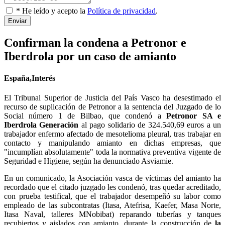
* He leído y acepto la
Política de privacidad
.
Enviar
Confirman la condena a Petronor e
Iberdrola por un caso de amianto
España,Interés
El Tribunal Superior de Justicia del País Vasco ha desestimado el
recurso de suplicación de Petronor a la sentencia del Juzgado de lo
Social número 1 de Bilbao, que condenó a
Petronor SA e
Iberdrola Generación
al pago solidario de 324.540,69 euros a un
trabajador enfermo afectado de mesotelioma pleural, tras trabajar en
contacto y manipulando amianto en dichas empresas, que
"incumplían absolutamente" toda la normativa preventiva vigente de
Seguridad e Higiene, según ha denunciado Asviamie.
En un comunicado, la Asociación vasca de víctimas del amianto ha
recordado que el citado juzgado les condenó, tras quedar acreditado,
con prueba testifical, que el trabajador desempeñó su labor como
empleado de las subcontratas (Itasa, Atefrisa, Kaefer, Masa Norte,
Itasa Naval, talleres MNobibat) reparando tuberías y tanques
recubiertos y aislados con amianto, durante la construcción de
la