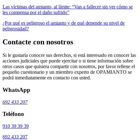
Las víctimas del amianto, al límite: “Van a fallecer sin ver cómo se
les compensa por el daño sufrido”
¿Por qué es peligroso el amianto y de qué depende su nivel de
peligrosidad?
Contacte con nosotros
Si le gustaría conocer sus derechos, si está interesado en conocer las
acciones judiciales que puede ejercitar o si tiene información sobre
otros casos que quisiera compartir con nosotros, por favor rellene el
pequeño cuestionario y un miembro experto de OPAMIANTO se
podrá inmediatamente en contacto con usted.
WhatsApp
692 433 207
Teléfono
910 39 39 39
692 433 207