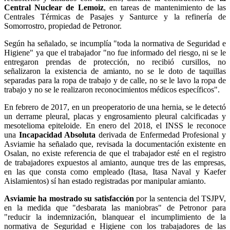
Central Nuclear de Lemoiz
, en tareas de mantenimiento de las
Centrales Térmicas de Pasajes y Santurce y la refinería de
Somorrostro, propiedad de Petronor.
Según ha señalado, se incumplía "toda la normativa de Seguridad e
Higiene" ya que el trabajador "no fue informado del riesgo, ni se le
entregaron prendas de protección, no recibió cursillos, no
señalizaron la existencia de amianto, no se le doto de taquillas
separadas para la ropa de trabajo y de calle, no se le lavo la ropa de
trabajo y no se le realizaron reconocimientos médicos específicos".
En febrero de 2017, en un preoperatorio de una hernia, se le detectó
un derrame pleural, placas y engrosamiento pleural calcificadas y
mesotelioma epiteloide. En enero del 2018, el INSS le reconoce
una
Incapacidad Absoluta
derivada de Enfermedad Profesional y
Asviamie ha señalado que, revisada la documentación existente en
Osalan, no existe referencia de que el trabajador esté en el registro
de trabajadores expuestos al amianto, aunque tres de las empresas,
en las que consta como empleado (Itasa, Itasa Naval y Kaefer
Aislamientos) sí han estado registradas por manipular amianto.
Asviamie ha mostrado su satisfacción
por la sentencia del TSJPV,
en la medida que "desbarata las maniobras" de Petronor para
"reducir la indemnización, blanquear el incumplimiento de la
normativa de Seguridad e Higiene con los trabajadores de las