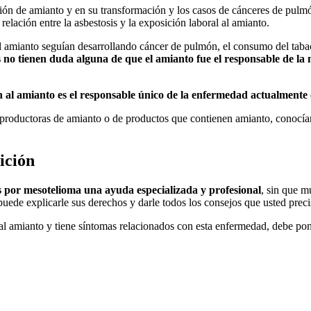
ón de amianto y en su transformación y los casos de cánceres de pulmó
elación entre la asbestosis y la exposición laboral al amianto.
al amianto seguían desarrollando cáncer de pulmón, el consumo del tabac
s no tienen duda alguna de que el amianto fue el responsable de la
n al amianto es el responsable único de la enfermedad actualment
oductoras de amianto o de productos que contienen amianto, conocían 
ición
 por mesotelioma una ayuda especializada y profesional
, sin que m
uede explicarle sus derechos y darle todos los consejos que usted preci
l amianto y tiene síntomas relacionados con esta enfermedad, debe pone