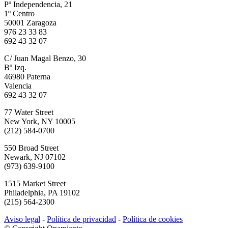
Pº Independencia, 21
1º Centro
50001 Zaragoza
976 23 33 83
692 43 32 07
C/ Juan Magal Benzo, 30
Bº Izq.
46980 Paterna
Valencia
692 43 32 07
77 Water Street
New York, NY 10005
(212) 584-0700
550 Broad Street
Newark, NJ 07102
(973) 639-9100
1515 Market Street
Philadelphia, PA 19102
(215) 564-2300
Aviso legal
-
Política de privacidad
-
Política de cookies