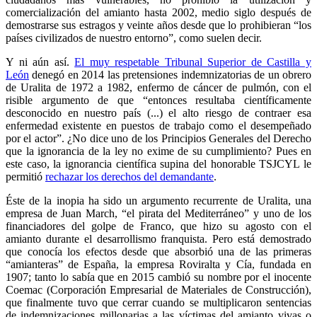
comercialización del amianto hasta 2002, medio siglo después de
demostrarse sus estragos y veinte años desde que lo prohibieran “los
países civilizados de nuestro entorno”, como suelen decir.
Y ni aún así.
El muy respetable Tribunal Superior de Castilla y
León
denegó en 2014 las pretensiones indemnizatorias de un obrero
de Uralita de 1972 a 1982, enfermo de cáncer de pulmón, con el
risible argumento de que “entonces resultaba científicamente
desconocido en nuestro país (...) el alto riesgo de contraer esa
enfermedad existente en puestos de trabajo como el desempeñado
por el actor”. ¿No dice uno de los Principios Generales del Derecho
que la ignorancia de la ley no exime de su cumplimiento? Pues en
este caso, la ignorancia científica supina del honorable TSJCYL le
permitió
rechazar los derechos del demandante
.
Éste de la inopia ha sido un argumento recurrente de Uralita, una
empresa de Juan March, “el pirata del Mediterráneo” y uno de los
financiadores del golpe de Franco, que hizo su agosto con el
amianto durante el desarrollismo franquista. Pero está demostrado
que conocía los efectos desde que absorbió una de las primeras
“amianteras” de España, la empresa Roviralta y Cía, fundada en
1907; tanto lo sabía que en 2015 cambió su nombre por el inocente
Coemac (Corporación Empresarial de Materiales de Construcción),
que finalmente tuvo que cerrar cuando se multiplicaron sentencias
de indemnizaciones millonarias a las víctimas del amianto vivas o