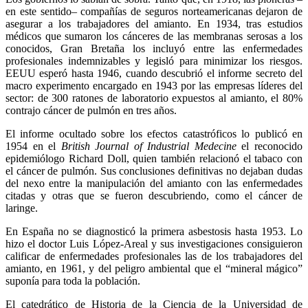
en este sentido– compañías de seguros norteamericanas dejaron de
asegurar a los trabajadores del amianto. En 1934, tras estudios
médicos que sumaron los cánceres de las membranas serosas a los
conocidos, Gran Bretaña los incluyó entre las enfermedades
profesionales indemnizables y legisló para minimizar los riesgos.
EEUU esperó hasta 1946, cuando descubrió el informe secreto del
macro experimento encargado en 1943 por las empresas líderes del
sector: de 300 ratones de laboratorio expuestos al amianto, el 80%
contrajo cáncer de pulmón en tres años.
El informe ocultado sobre los efectos catastróficos lo publicó en
1954 en el
British Journal of Industrial Medecine
el reconocido
epidemiólogo Richard Doll, quien también relacionó el tabaco con
el cáncer de pulmón. Sus conclusiones definitivas no dejaban dudas
del nexo entre la manipulación del amianto con las enfermedades
citadas y otras que se fueron descubriendo, como el cáncer de
laringe.
En España no se diagnosticó la primera asbestosis hasta 1953. Lo
hizo el doctor Luis López-Areal y sus investigaciones consiguieron
calificar de enfermedades profesionales las de los trabajadores del
amianto, en 1961, y del peligro ambiental que el “mineral mágico”
suponía para toda la población.
El catedrático de Historia de la Ciencia de la Universidad de