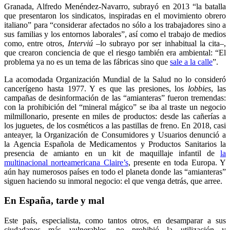
Granada, Alfredo Menéndez-Navarro, subrayó en 2013 “la batalla
que presentaron los sindicatos, inspiradas en el movimiento obrero
italiano” para “considerar afectados no sólo a los trabajadores sino a
sus familias y los entornos laborales”, así como el trabajo de medios
como, entre otros,
Interviú
–lo subrayo por ser inhabitual la cita–,
que crearon conciencia de que el riesgo también era ambiental: “El
problema ya no es un tema de las fábricas sino que
sale a la calle
”.
La acomodada Organización Mundial de la Salud no lo consideró
cancerígeno hasta 1977. Y es que las presiones, los
lobbies
, las
campañas de desinformación de las “amianteras” fueron tremendas:
con la prohibición del “mineral mágico” se iba al traste un negocio
milmillonario, presente en miles de productos: desde las cañerías a
los juguetes, de los cosméticos a las pastillas de freno. En 2018, casi
anteayer, la Organización de Consumidores y Usuarios denunció a
la Agencia Española de Medicamentos y Productos Sanitarios la
presencia de amianto en un kit de maquillaje infantil de
la
multinacional norteamericana Claire’s
, presente en toda Europa. Y
aún hay numerosos países en todo el planeta donde las “amianteras”
siguen haciendo su inmoral negocio: el que venga detrás, que arree.
En España, tarde y mal
Este país, especialista, como tantos otros, en desamparar a sus
ciudadanos más vulnerables, no prohibió la utilización y