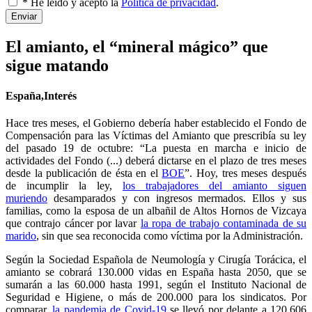
* He leído y acepto la
Política de privacidad
.
Enviar
El amianto, el “mineral mágico” que
sigue matando
España,Interés
Hace tres meses, el Gobierno debería haber establecido el Fondo de
Compensación para las Víctimas del Amianto que prescribía su ley
del pasado 19 de octubre: “La puesta en marcha e inicio de
actividades del Fondo (...) deberá dictarse en el plazo de tres meses
desde la publicación de ésta en el
BOE
”. Hoy, tres meses después
de incumplir la ley,
los trabajadores del amianto siguen
muriendo
desamparados y con ingresos mermados. Ellos y sus
familias, como la esposa de un albañil de Altos Hornos de Vizcaya
que contrajo cáncer por lavar
la ropa de trabajo contaminada de su
marido
, sin que sea reconocida como víctima por la Administración.
Según la Sociedad Española de Neumología y Cirugía Torácica, el
amianto se cobrará 130.000 vidas en España hasta 2050, que se
sumarán a las 60.000 hasta 1991, según el Instituto Nacional de
Seguridad e Higiene, o más de 200.000 para los sindicatos. Por
comparar,
la pandemia de Covid-19
se llevó por delante a 120.606