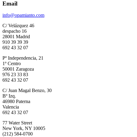
Email
info@opamianto.com
C/ Velázquez 46
despacho 16
28001 Madrid
910 39 39 39
692 43 32 07
Pº Independencia, 21
1º Centro
50001 Zaragoza
976 23 33 83
692 43 32 07
C/ Juan Magal Benzo, 30
Bº Izq.
46980 Paterna
Valencia
692 43 32 07
77 Water Street
New York, NY 10005
(212) 584-0700