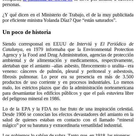
personas.
¿Y qué dicen en el Ministerio de Trabajo, el de la muy publicitada
por eficiente ministra Yolanda Díaz? Que “están saturados”.
Un poco de historia
Siendo corresponsal en EEUU de
Interviú
y
El Periódico de
Catalunya
, en 1979 informaba que la Environmental Protection
Agency y la Food and Drug Administration, agencias de protección
ambiental y de alimentación y medicamentos, respectivamente,
alertaban que el amianto –alias asbesto, fibrocemento o uralita– era
veneno: cánceres de pulmón, pleural y peritoneal y asbestosis,
fibrosis pulmonar. Lo peor era su presencia en más de 3.500
productos de uso corriente y en procesos industriales. Lo menos
malo, los estrictos plazos que dio la administración norteamericana
para desamiantar los edificios públicos y que el país estuviera libre
del peligroso mineral en 1986.
Lo de la EPA y la FDA no fue fruto de una inspiración celestial.
Desde 1906 se conocían los efectos devastadores del amianto en la
salud de quienes estaban en contacto con el llamado “mineral
mágico” por su baratura y extraordinaria versatilidad industrial.
Los gobiernos lo sabían de sobra. Tanto que, en 1918, las pioneras –