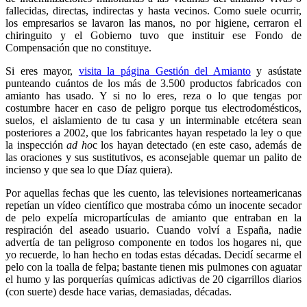
fallecidas, directas, indirectas y hasta vecinos. Como suele ocurrir,
los empresarios se lavaron las manos, no por higiene, cerraron el
chiringuito y el Gobierno tuvo que instituir ese Fondo de
Compensación que no constituye.
Si eres mayor,
visita la página Gestión del Amianto
y asústate
punteando cuántos de los más de 3.500 productos fabricados con
amianto has usado. Y si no lo eres, reza o lo que tengas por
costumbre hacer en caso de peligro porque tus electrodomésticos,
suelos, el aislamiento de tu casa y un interminable etcétera sean
posteriores a 2002, que los fabricantes hayan respetado la ley o que
la inspección
ad ho
c los hayan detectado (en este caso, además de
las oraciones y sus sustitutivos, es aconsejable quemar un palito de
incienso y que sea lo que Díaz quiera).
Por aquellas fechas que les cuento, las televisiones norteamericanas
repetían un vídeo científico que mostraba cómo un inocente secador
de pelo expelía micropartículas de amianto que entraban en la
respiración del aseado usuario. Cuando volví a España, nadie
advertía de tan peligroso componente en todos los hogares ni, que
yo recuerde, lo han hecho en todas estas décadas. Decidí secarme el
pelo con la toalla de felpa; bastante tienen mis pulmones con aguatar
el humo y las porquerías químicas adictivas de 20 cigarrillos diarios
(con suerte) desde hace varias, demasiadas, décadas.