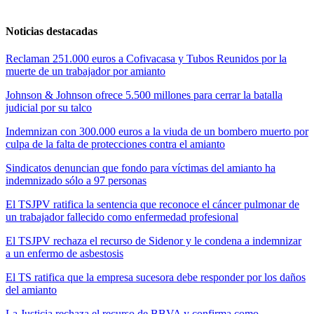
Noticias destacadas
Reclaman 251.000 euros a Cofivacasa y Tubos Reunidos por la
muerte de un trabajador por amianto
Johnson & Johnson ofrece 5.500 millones para cerrar la batalla
judicial por su talco
Indemnizan con 300.000 euros a la viuda de un bombero muerto por
culpa de la falta de protecciones contra el amianto
Sindicatos denuncian que fondo para víctimas del amianto ha
indemnizado sólo a 97 personas
El TSJPV ratifica la sentencia que reconoce el cáncer pulmonar de
un trabajador fallecido como enfermedad profesional
El TSJPV rechaza el recurso de Sidenor y le condena a indemnizar
a un enfermo de asbestosis
El TS ratifica que la empresa sucesora debe responder por los daños
del amianto
La Justicia rechaza el recurso de BBVA y confirma como