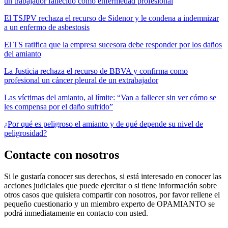
un trabajador fallecido como enfermedad profesional
El TSJPV rechaza el recurso de Sidenor y le condena a indemnizar
a un enfermo de asbestosis
El TS ratifica que la empresa sucesora debe responder por los daños
del amianto
La Justicia rechaza el recurso de BBVA y confirma como
profesional un cáncer pleural de un extrabajador
Las víctimas del amianto, al límite: “Van a fallecer sin ver cómo se
les compensa por el daño sufrido”
¿Por qué es peligroso el amianto y de qué depende su nivel de
peligrosidad?
Contacte con nosotros
Si le gustaría conocer sus derechos, si está interesado en conocer las
acciones judiciales que puede ejercitar o si tiene información sobre
otros casos que quisiera compartir con nosotros, por favor rellene el
pequeño cuestionario y un miembro experto de OPAMIANTO se
podrá inmediatamente en contacto con usted.