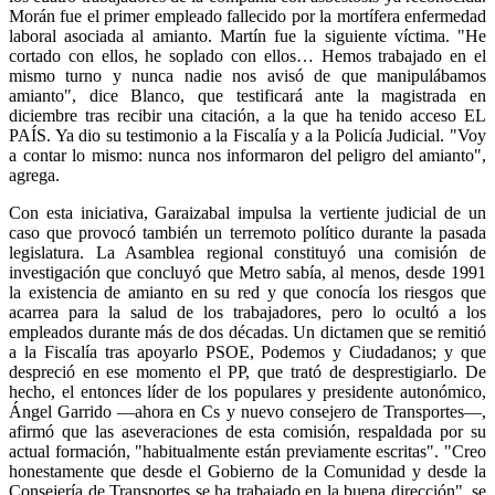
Morán fue el primer empleado fallecido por la mortífera enfermedad
laboral asociada al amianto. Martín fue la siguiente víctima. "He
cortado con ellos, he soplado con ellos… Hemos trabajado en el
mismo turno y nunca nadie nos avisó de que manipulábamos
amianto", dice Blanco, que testificará ante la magistrada en
diciembre tras recibir una citación, a la que ha tenido acceso EL
PAÍS. Ya dio su testimonio a la Fiscalía y a la Policía Judicial. "Voy
a contar lo mismo: nunca nos informaron del peligro del amianto",
agrega.
Con esta iniciativa, Garaizabal impulsa la vertiente judicial de un
caso que provocó también un terremoto político durante la pasada
legislatura. La Asamblea regional constituyó una comisión de
investigación que concluyó que Metro sabía, al menos, desde 1991
la existencia de amianto en su red y que conocía los riesgos que
acarrea para la salud de los trabajadores, pero lo ocultó a los
empleados durante más de dos décadas. Un dictamen que se remitió
a la Fiscalía tras apoyarlo PSOE, Podemos y Ciudadanos; y que
despreció en ese momento el PP, que trató de desprestigiarlo. De
hecho, el entonces líder de los populares y presidente autonómico,
Ángel Garrido —ahora en Cs y nuevo consejero de Transportes—,
afirmó que las aseveraciones de esta comisión, respaldada por su
actual formación, "habitualmente están previamente escritas". "Creo
honestamente que desde el Gobierno de la Comunidad y desde la
Consejería de Transportes se ha trabajado en la buena dirección", se