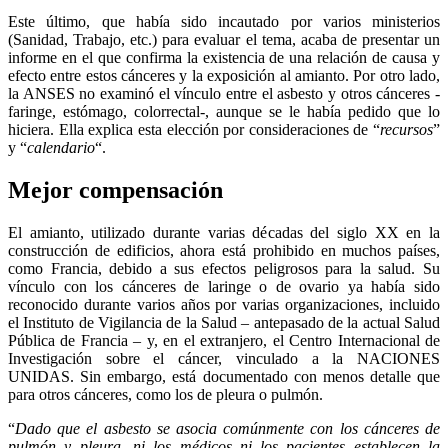
Este último, que había sido incautado por varios ministerios
(Sanidad, Trabajo, etc.) para evaluar el tema, acaba de presentar un
informe en el que confirma la existencia de una relación de causa y
efecto entre estos cánceres y la exposición al amianto. Por otro lado,
la ANSES no examinó el vínculo entre el asbesto y otros cánceres -
faringe, estómago, colorrectal-, aunque se le había pedido que lo
hiciera. Ella explica esta elección por consideraciones de “
recursos
”
y “
calendario
“.
Mejor compensación
El amianto, utilizado durante varias décadas del siglo XX en la
construcción de edificios, ahora está prohibido en muchos países,
como Francia, debido a sus efectos peligrosos para la salud. Su
vínculo con los cánceres de laringe o de ovario ya había sido
reconocido durante varios años por varias organizaciones, incluido
el Instituto de Vigilancia de la Salud – antepasado de la actual Salud
Pública de Francia – y, en el extranjero, el Centro Internacional de
Investigación sobre el cáncer, vinculado a la NACIONES
UNIDAS. Sin embargo, está documentado con menos detalle que
para otros cánceres, como los de pleura o pulmón.
“
Dado que el asbesto se asocia comúnmente con los cánceres de
pulmón y pleura, ni los médicos ni los pacientes establecen la