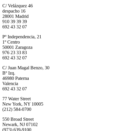
C/ Velázquez 46
despacho 16
28001 Madrid
910 39 39 39
692 43 32 07
Pº Independencia, 21
1º Centro
50001 Zaragoza
976 23 33 83
692 43 32 07
C/ Juan Magal Benzo, 30
Bº Izq.
46980 Paterna
Valencia
692 43 32 07
77 Water Street
New York, NY 10005
(212) 584-0700
550 Broad Street
Newark, NJ 07102
(973) 639-9100