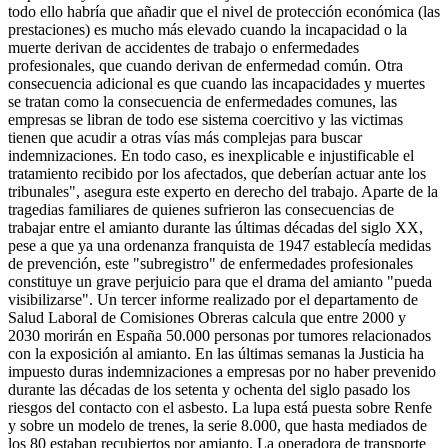
todo ello habría que añadir que el nivel de protección económica (las
prestaciones) es mucho más elevado cuando la incapacidad o la
muerte derivan de accidentes de trabajo o enfermedades
profesionales, que cuando derivan de enfermedad común. Otra
consecuencia adicional es que cuando las incapacidades y muertes
se tratan como la consecuencia de enfermedades comunes, las
empresas se libran de todo ese sistema coercitivo y las victimas
tienen que acudir a otras vías más complejas para buscar
indemnizaciones. En todo caso, es inexplicable e injustificable el
tratamiento recibido por los afectados, que deberían actuar ante los
tribunales", asegura este experto en derecho del trabajo. Aparte de la
tragedias familiares de quienes sufrieron las consecuencias de
trabajar entre el amianto durante las últimas décadas del siglo XX,
pese a que ya una ordenanza franquista de 1947 establecía medidas
de prevención, este "subregistro" de enfermedades profesionales
constituye un grave perjuicio para que el drama del amianto "pueda
visibilizarse". Un tercer informe realizado por el departamento de
Salud Laboral de Comisiones Obreras calcula que entre 2000 y
2030 morirán en España 50.000 personas por tumores relacionados
con la exposición al amianto. En las últimas semanas la Justicia ha
impuesto duras indemnizaciones a empresas por no haber prevenido
durante las décadas de los setenta y ochenta del siglo pasado los
riesgos del contacto con el asbesto. La lupa está puesta sobre Renfe
y sobre un modelo de trenes, la serie 8.000, que hasta mediados de
los 80 estaban recubiertos por amianto. La operadora de transporte