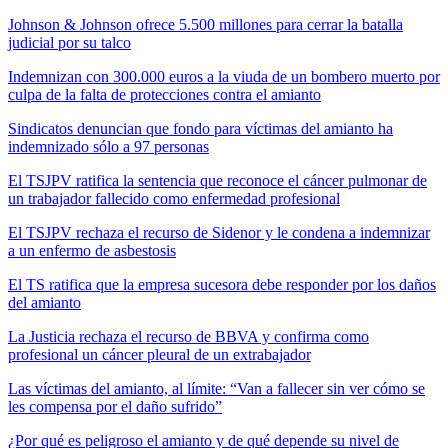
Johnson & Johnson ofrece 5.500 millones para cerrar la batalla
judicial por su talco
Indemnizan con 300.000 euros a la viuda de un bombero muerto por
culpa de la falta de protecciones contra el amianto
Sindicatos denuncian que fondo para víctimas del amianto ha
indemnizado sólo a 97 personas
El TSJPV ratifica la sentencia que reconoce el cáncer pulmonar de
un trabajador fallecido como enfermedad profesional
El TSJPV rechaza el recurso de Sidenor y le condena a indemnizar
a un enfermo de asbestosis
El TS ratifica que la empresa sucesora debe responder por los daños
del amianto
La Justicia rechaza el recurso de BBVA y confirma como
profesional un cáncer pleural de un extrabajador
Las víctimas del amianto, al límite: “Van a fallecer sin ver cómo se
les compensa por el daño sufrido”
¿Por qué es peligroso el amianto y de qué depende su nivel de