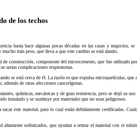
do de los techos
encia hasta hace algunas pocas décadas en las casas y negocios, se 
de mucho más peso, que lleva a que este cambio se está dando.
al de construcción, componente del microcemento, que fue utilizado po
r serias complicaciones respiratorias.
cuando se está cerca de él. La razón es que expulsa micropartículas, que
ar, además de otras afecciones cancerígenas.
slantes, químicas, mecánicas y de gran resistencia, pero se dejó su uso a
ido instalado y se sustituye por materiales que no sean peligrosos.
acar este material, para lo cual están debidamente certificadas. Cualq
dad altamente sofisticados, que ayudan a retirar el material con el mí