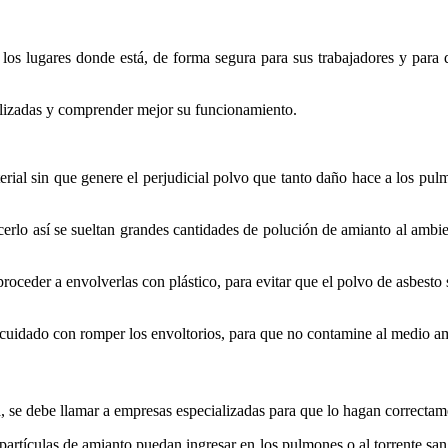
 los lugares donde está, de forma segura para sus trabajadores y para
utilizadas y comprender mejor su funcionamiento.
erial sin que genere el perjudicial polvo que tanto daño hace a los pu
erlo así se sueltan grandes cantidades de polución de amianto al ambien
roceder a envolverlas con plástico, para evitar que el polvo de asbesto s
r cuidado con romper los envoltorios, para que no contamine al medio am
a, se debe llamar a empresas especializadas para que lo hagan correcta
 partículas de amianto puedan ingresar en los pulmones o al torrente san