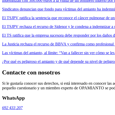
Indemnizan con 300.000 euros a la viuda de un bombero muerto por cul
Sindicatos denuncian que fondo para víctimas del amianto ha indemni
El TSJPV ratifica la sentencia que reconoce el cáncer pulmonar de un
El TSJPV rechaza el recurso de Sidenor y le condena a indemnizar a 
El TS ratifica que la empresa sucesora debe responder por los daños 
La Justicia rechaza el recurso de BBVA y confirma como profesional 
Las víctimas del amianto, al límite: “Van a fallecer sin ver cómo se l
¿Por qué es peligroso el amianto y de qué depende su nivel de peligr
Contacte con nosotros
Si le gustaría conocer sus derechos, si está interesado en conocer las a
pequeño cuestionario y un miembro experto de OPAMIANTO se podrá
WhatsApp
692 433 207