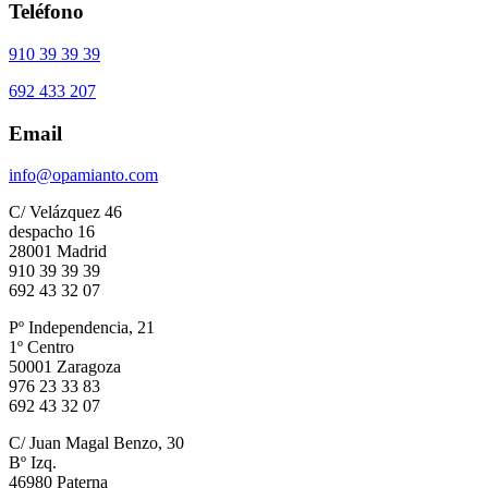
Teléfono
910 39 39 39
692 433 207
Email
info@opamianto.com
C/ Velázquez 46
despacho 16
28001 Madrid
910 39 39 39
692 43 32 07
Pº Independencia, 21
1º Centro
50001 Zaragoza
976 23 33 83
692 43 32 07
C/ Juan Magal Benzo, 30
Bº Izq.
46980 Paterna