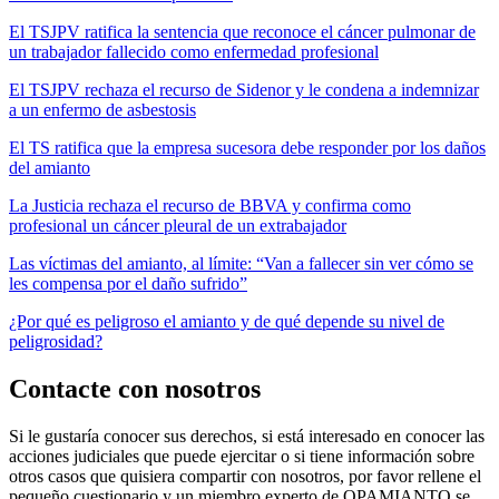
El TSJPV ratifica la sentencia que reconoce el cáncer pulmonar de
un trabajador fallecido como enfermedad profesional
El TSJPV rechaza el recurso de Sidenor y le condena a indemnizar
a un enfermo de asbestosis
El TS ratifica que la empresa sucesora debe responder por los daños
del amianto
La Justicia rechaza el recurso de BBVA y confirma como
profesional un cáncer pleural de un extrabajador
Las víctimas del amianto, al límite: “Van a fallecer sin ver cómo se
les compensa por el daño sufrido”
¿Por qué es peligroso el amianto y de qué depende su nivel de
peligrosidad?
Contacte con nosotros
Si le gustaría conocer sus derechos, si está interesado en conocer las
acciones judiciales que puede ejercitar o si tiene información sobre
otros casos que quisiera compartir con nosotros, por favor rellene el
pequeño cuestionario y un miembro experto de OPAMIANTO se