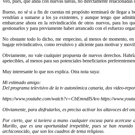
Veo, pues, que anda con nuevas tareas, no directamente relacionadas 
Bueno, no sé si a fin de cuentas mi propósito terminará de llegar a 
vendrían a sumarse a los ya existentes, y aunque tengo que admitir
embarcarse ahora en la reivindicación de otros nuevos, para los 
gestionarlos y para previamente haber arrancado con el esfuerzo organi
No obstante todo lo dicho, me empecino, al menos de momento, en mi 
bagaje reivindicativo, como revulsivo y aliciente para motivar y movil
Obviamente, no vale cualquier propuesta de nuevos derechos. Habría q
apetecibles, al menos para sus potenciales beneficiarios preferentemen
Muy interesante lo que nos explica. Otra nota suya:
Mi estimado amigo:
Del programa televisivo de la tv autonómica canaria, dos video-repor
https://www.youtube.com/watch?v=CbEmndISAvo https://www.yout
Obviamente, para disfrutarlos, es preciso activar los altavoces del 
Por cierto, que si tuviera a mano cualquier excusa para acercase a
Murillo, que es una oportunidad irrepetible, pues se han reunid
archiconocido, que son los cuadros de tema religioso.