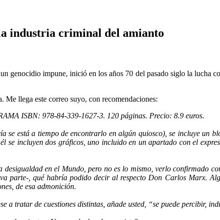
a industria criminal del amianto
un genocidio impune, inició en los años 70 del pasado siglo la lucha co
a. Me llega este correo suyo, con recomendaciones:
AGRAMA ISBN: 978-84-339-1627-3. 120 páginas. Precio: 8.9 euros.
a se está a tiempo de encontrarlo en algún quiosco), se incluye un b
l se incluyen dos gráficos, uno incluido en un apartado con el expresiv
 la desigualdad en el Mundo, pero no es lo mismo, verlo confirmado con 
va parte-, qué habría podido decir al respecto Don Carlos Marx. Algo
rones, de esa admonición.
ese a tratar de cuestiones distintas, añade usted, “se puede percibir, i