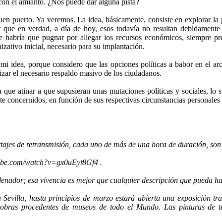
con el amianto. ¿Nos puede dar alguna pista?
buen puerto. Ya veremos. La idea, básicamente, consiste en explorar l
 que en verdad, a día de hoy, esos todavía no resultan debidamente 
que habría que pugnar por allegar los recursos económicos, siempre 
zativo inicial, necesario para su implantación.
idea, porque considero que las opciones políticas a babor en el arco
izar el necesario respaldo masivo de los ciudadanos.
ue atinar a que supusieran unas mutaciones políticas y sociales, lo s
te concernidos, en función de sus respectivas circunstancias personales 
tajes de retransmisión, cada uno de más de una hora de duración, son a
ube.com/watch?v=gx0uEyt8Gf4 .
ordenador; esa vivencia es mejor que cualquier descripción que pueda h
 Sevilla, hasta principios de marzo estará abierta una exposición tr
o obras procedentes de museos de todo el Mundo. Las pinturas de 