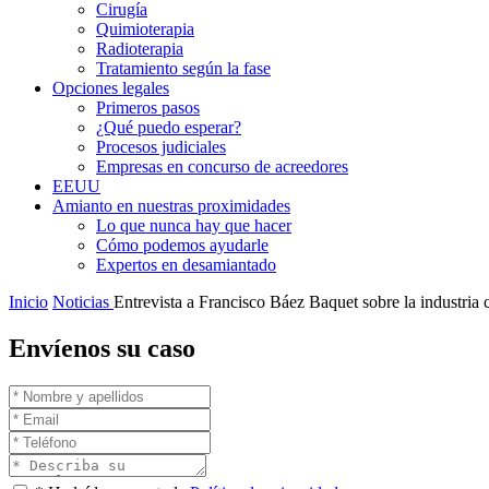
Cirugía
Quimioterapia
Radioterapia
Tratamiento según la fase
Opciones legales
Primeros pasos
¿Qué puedo esperar?
Procesos judiciales
Empresas en concurso de acreedores
EEUU
Amianto en nuestras proximidades
Lo que nunca hay que hacer
Cómo podemos ayudarle
Expertos en desamiantado
Inicio
Noticias
Entrevista a Francisco Báez Baquet sobre la industria 
Envíenos su caso