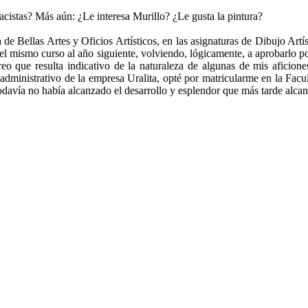
cistas? Más aún: ¿Le interesa Murillo? ¿Le gusta la pintura?
e Bellas Artes y Oficios Artísticos, en las asignaturas de Dibujo Artís
n el mismo curso al año siguiente, volviendo, lógicamente, a aprobarlo p
reo que resulta indicativo de la naturaleza de algunas de mis aficion
l administrativo de la empresa Uralita, opté por matricularme en la Fac
odavía no había alcanzado el desarrollo y esplendor que más tarde alca