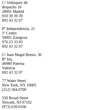
C/ Velázquez 46
despacho 16
28001 Madrid
910 39 39 39
692 43 32 07
Pº Independencia, 21
1º Centro
50001 Zaragoza
976 23 33 83
692 43 32 07
C/ Juan Magal Benzo, 30
Bº Izq.
46980 Paterna
Valencia
692 43 32 07
77 Water Street
New York, NY 10005
(212) 584-0700
550 Broad Street
Newark, NJ 07102
(973) 639-9100