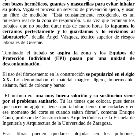
con buzos herméticos, guantes y mascarillas para evitar inhalar
su polvo.
Vigila el proceso un servicio de prevención ajeno, y usan
un filtro de medición. "Está constantemente recogiendo, es un
muestreo real de la zona de respiración. Una vez que terminan los
trabajos, que no pueden durar más de cuatro horas,
lo tapamos, lo
cerramos perfectamente y lo guardamos y lo enviamos al
laboratorio",
detalla Ángel Vázquez, técnico superior de riesgos
laborales de Geseme.
Terminado el trabajo
se aspira la zona y los Equipos de
Protección Individual (EPI) pasan por una unidad de
descontaminación.
El uso del fibrocemento en la construcción
se popularizó en el siglo
XX.
Lo denominaban el material mágico: ligero, impermeable,
aislante, fácil de colocar y barato.
"El amianto era
una muy buena solución y su sustitución viene
por el problema sanitario.
Tú las tienes que colocar, pues tienes
que hacer un agujero, tienes que taladrar, tienes que cortarlas y en
ese momento del corte es cuando saltan fibras", comenta Enrique
Cano, profesor de Construcciones Arquitectónicas de la Escuela de
Ingeniería y Arquitectura de la Universidad de Zaragoza.
Esas fibras pueden quedarse alojadas en los pulmones,