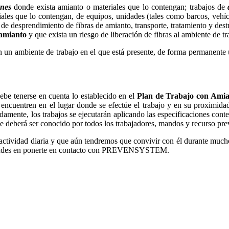
ones
donde exista amianto o materiales que lo contengan; trabajos de
riales que lo contengan, de equipos, unidades (tales como barcos, vehíc
o de desprendimiento de fibras de amianto, transporte, tratamiento y de
 amianto
y que exista un riesgo de liberación de fibras al ambiente de tr
en un ambiente de trabajo en el que está presente, de forma permanente
debe tenerse en cuenta lo establecido en el
Plan de Trabajo con Ami
e encuentren en el lugar donde se efectúe el trabajo y en su proximid
amente, los trabajos se ejecutarán aplicando las especificaciones conte
e deberá ser conocido por todos los trabajadores, mandos y recurso pr
a actividad diaria y que aún tendremos que convivir con él durante mucho
no dudes en ponerte en contacto con PREVENSYSTEM.