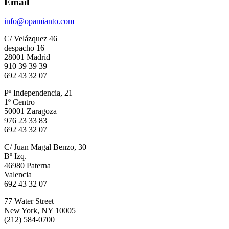
Email
info@opamianto.com
C/ Velázquez 46
despacho 16
28001 Madrid
910 39 39 39
692 43 32 07
Pº Independencia, 21
1º Centro
50001 Zaragoza
976 23 33 83
692 43 32 07
C/ Juan Magal Benzo, 30
Bº Izq.
46980 Paterna
Valencia
692 43 32 07
77 Water Street
New York, NY 10005
(212) 584-0700