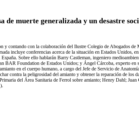
a de muerte generalizada y un desastre soci
y contando con la colaboración del Ilustre Colegio de Abogados de Mad
rnada incluye conferencias acerca de la situación en Estados Unidos, e
España. Sobre ello hablarán Barry Castleman, ingeniero medioambiental
an BAR Foundation de Estados Unidos; y Ángel Cárcoba, experto en sa
amianto en el cuerpo humano, a cargo del Jefe de Servicio de Anatomía
har contra la peligrosidad del amianto y obtener la reparación de los d
Primaria del Área Sanitaria de Ferrol sobre amianto; Henry Dahl; Juan
).