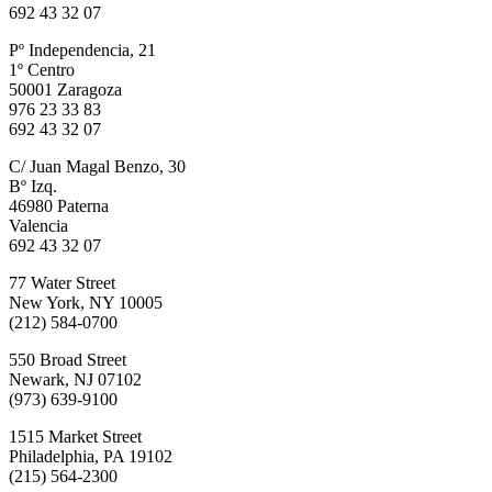
692 43 32 07
Pº Independencia, 21
1º Centro
50001 Zaragoza
976 23 33 83
692 43 32 07
C/ Juan Magal Benzo, 30
Bº Izq.
46980 Paterna
Valencia
692 43 32 07
77 Water Street
New York, NY 10005
(212) 584-0700
550 Broad Street
Newark, NJ 07102
(973) 639-9100
1515 Market Street
Philadelphia, PA 19102
(215) 564-2300