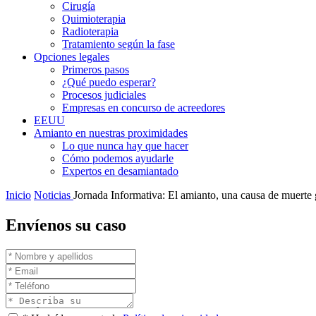
Cirugía
Quimioterapia
Radioterapia
Tratamiento según la fase
Opciones legales
Primeros pasos
¿Qué puedo esperar?
Procesos judiciales
Empresas en concurso de acreedores
EEUU
Amianto en nuestras proximidades
Lo que nunca hay que hacer
Cómo podemos ayudarle
Expertos en desamiantado
Inicio
Noticias
Jornada Informativa: El amianto, una causa de muerte g
Envíenos su caso