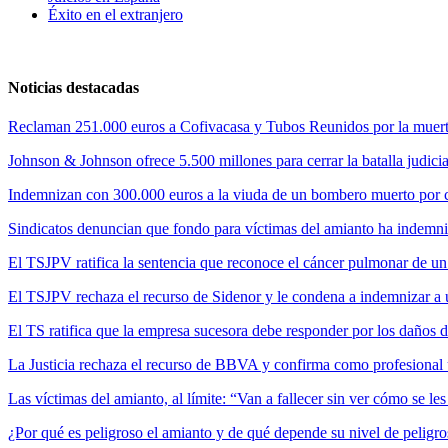
Éxito en el extranjero
Noticias destacadas
Reclaman 251.000 euros a Cofivacasa y Tubos Reunidos por la muerte
Johnson & Johnson ofrece 5.500 millones para cerrar la batalla judicia
Indemnizan con 300.000 euros a la viuda de un bombero muerto por cul
Sindicatos denuncian que fondo para víctimas del amianto ha indemni
El TSJPV ratifica la sentencia que reconoce el cáncer pulmonar de un
El TSJPV rechaza el recurso de Sidenor y le condena a indemnizar a 
El TS ratifica que la empresa sucesora debe responder por los daños 
La Justicia rechaza el recurso de BBVA y confirma como profesional 
Las víctimas del amianto, al límite: “Van a fallecer sin ver cómo se l
¿Por qué es peligroso el amianto y de qué depende su nivel de peligr