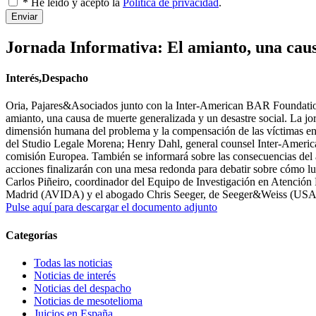
* He leído y acepto la
Política de privacidad
.
Enviar
Jornada Informativa: El amianto, una caus
Interés,Despacho
Oria, Pajares&Asociados junto con la Inter-American BAR Foundation 
amianto, una causa de muerte generalizada y un desastre social. La jo
dimensión humana del problema y la compensación de las víctimas en 
del Studio Legale Morena; Henry Dahl, general counsel Inter-Americ
comisión Europea. También se informará sobre las consecuencias del 
acciones finalizarán con una mesa redonda para debatir sobre cómo luc
Carlos Piñeiro, coordinador del Equipo de Investigación en Atención 
Madrid (AVIDA) y el abogado Chris Seeger, de Seeger&Weiss (USA
Pulse aquí para descargar el documento adjunto
Categorías
Todas las noticias
Noticias de interés
Noticias del despacho
Noticias de mesotelioma
Juicios en España