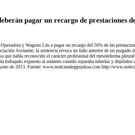
eberán pagar un recargo de prestaciones d
 Operadora y Wagons Lits a pagar un recargo del 50% de las prestacione
ciación Asviamie, la sentencia revoca un fallo anterior de un juzgado d
 ya que había reconocido el carácter profesional del mesotelioma pleur
bía trabajado expuesto al amianto cuando reparaba tuberías y depósitos d
 agosto de 2013. Fuente: www.noticiasdegipuzkoa.com http://www.noti