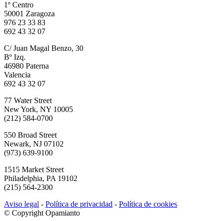
1º Centro
50001 Zaragoza
976 23 33 83
692 43 32 07
C/ Juan Magal Benzo, 30
Bº Izq.
46980 Paterna
Valencia
692 43 32 07
77 Water Street
New York, NY 10005
(212) 584-0700
550 Broad Street
Newark, NJ 07102
(973) 639-9100
1515 Market Street
Philadelphia, PA 19102
(215) 564-2300
Aviso legal
-
Política de privacidad
-
Política de cookies
© Copyright Opamianto