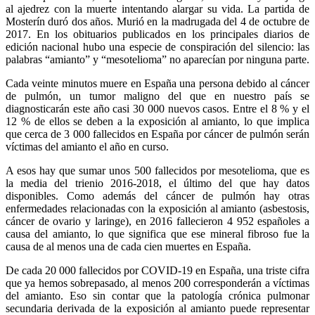
al ajedrez con la muerte intentando alargar su vida. La partida de
Mosterín duró dos años. Murió en la madrugada del 4 de octubre de
2017. En los obituarios publicados en los principales diarios de
edición nacional hubo una especie de conspiración del silencio: las
palabras “amianto” y “mesotelioma” no aparecían por ninguna parte.
Cada veinte minutos muere en España una persona debido al cáncer
de pulmón, un tumor maligno del que en nuestro país se
diagnosticarán este año casi 30 000 nuevos casos. Entre el 8 % y el
12 % de ellos se deben a la exposición al amianto, lo que implica
que cerca de 3 000 fallecidos en España por cáncer de pulmón serán
víctimas del amianto el año en curso.
A esos hay que sumar unos 500 fallecidos por mesotelioma, que es
la media del trienio 2016-2018, el último del que hay datos
disponibles. Como además del cáncer de pulmón hay otras
enfermedades relacionadas con la exposición al amianto (asbestosis,
cáncer de ovario y laringe), en 2016 fallecieron 4 952 españoles a
causa del amianto, lo que significa que ese mineral fibroso fue la
causa de al menos una de cada cien muertes en España.
De cada 20 000 fallecidos por COVID-19 en España, una triste cifra
que ya hemos sobrepasado, al menos 200 corresponderán a víctimas
del amianto. Eso sin contar que la patología crónica pulmonar
secundaria derivada de la exposición al amianto puede representar