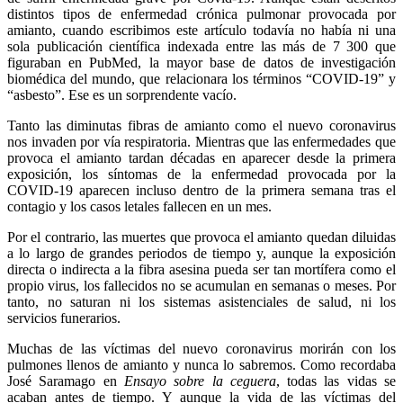
distintos tipos de enfermedad crónica pulmonar provocada por
amianto, cuando escribimos este artículo todavía no había ni una
sola publicación científica indexada entre las más de 7 300 que
figuraban en PubMed, la mayor base de datos de investigación
biomédica del mundo, que relacionara los términos “COVID-19” y
“asbesto”. Ese es un sorprendente vacío.
Tanto las diminutas fibras de amianto como el nuevo coronavirus
nos invaden por vía respiratoria. Mientras que las enfermedades que
provoca el amianto tardan décadas en aparecer desde la primera
exposición, los síntomas de la enfermedad provocada por la
COVID-19 aparecen incluso dentro de la primera semana tras el
contagio y los casos letales fallecen en un mes.
Por el contrario, las muertes que provoca el amianto quedan diluidas
a lo largo de grandes periodos de tiempo y, aunque la exposición
directa o indirecta a la fibra asesina pueda ser tan mortífera como el
propio virus, los fallecidos no se acumulan en semanas o meses. Por
tanto, no saturan ni los sistemas asistenciales de salud, ni los
servicios funerarios.
Muchas de las víctimas del nuevo coronavirus morirán con los
pulmones llenos de amianto y nunca lo sabremos. Como recordaba
José Saramago en
Ensayo sobre la ceguera
, todas las vidas se
acaban antes de tiempo. Y aunque la vida de las víctimas del