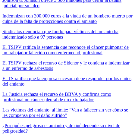
Johnson & Johnson ofrece 5.500 millones para cerrar la batalla
judicial por su talco
Indemnizan con 300.000 euros a la viuda de un bombero muerto por
culpa de la falta de protecciones contra el amianto
Sindicatos denuncian que fondo para víctimas del amianto ha
indemnizado sólo a 97 personas
El TSJPV ratifica la sentencia que reconoce el cáncer pulmonar de
un trabajador fallecido como enfermedad profesional
El TSJPV rechaza el recurso de Sidenor y le condena a indemnizar
a un enfermo de asbestosis
El TS ratifica que la empresa sucesora debe responder por los daños
del amianto
La Justicia rechaza el recurso de BBVA y confirma como
profesional un cáncer pleural de un extrabajador
Las víctimas del amianto, al límite: “Van a fallecer sin ver cómo se
les compensa por el daño sufrido”
¿Por qué es peligroso el amianto y de qué depende su nivel de
peligrosidad?