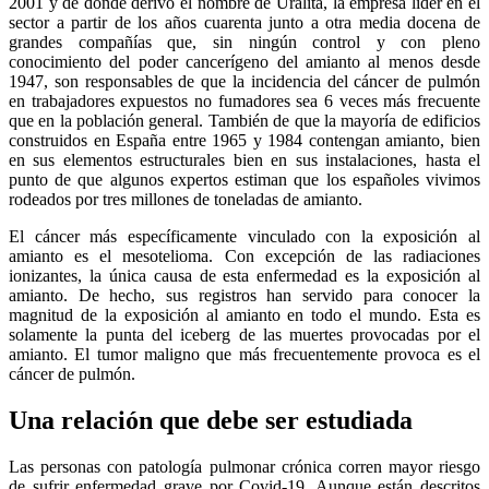
2001 y de donde derivó el nombre de Uralita, la empresa líder en el
sector a partir de los años cuarenta junto a otra media docena de
grandes compañías que, sin ningún control y con pleno
conocimiento del poder cancerígeno del amianto al menos desde
1947, son responsables de que la incidencia del cáncer de pulmón
en trabajadores expuestos no fumadores sea 6 veces más frecuente
que en la población general. También de que la mayoría de edificios
construidos en España entre 1965 y 1984 contengan amianto, bien
en sus elementos estructurales bien en sus instalaciones, hasta el
punto de que algunos expertos estiman que los españoles vivimos
rodeados por tres millones de toneladas de amianto.
El cáncer más específicamente vinculado con la exposición al
amianto es el mesotelioma. Con excepción de las radiaciones
ionizantes, la única causa de esta enfermedad es la exposición al
amianto. De hecho, sus registros han servido para conocer la
magnitud de la exposición al amianto en todo el mundo. Esta es
solamente la punta del iceberg de las muertes provocadas por el
amianto. El tumor maligno que más frecuentemente provoca es el
cáncer de pulmón.
Una relación que debe ser estudiada
Las personas con patología pulmonar crónica corren mayor riesgo
de sufrir enfermedad grave por Covid-19. Aunque están descritos