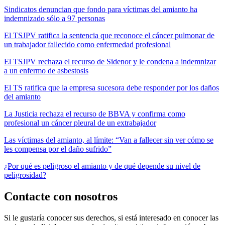
Sindicatos denuncian que fondo para víctimas del amianto ha
indemnizado sólo a 97 personas
El TSJPV ratifica la sentencia que reconoce el cáncer pulmonar de
un trabajador fallecido como enfermedad profesional
El TSJPV rechaza el recurso de Sidenor y le condena a indemnizar
a un enfermo de asbestosis
El TS ratifica que la empresa sucesora debe responder por los daños
del amianto
La Justicia rechaza el recurso de BBVA y confirma como
profesional un cáncer pleural de un extrabajador
Las víctimas del amianto, al límite: “Van a fallecer sin ver cómo se
les compensa por el daño sufrido”
¿Por qué es peligroso el amianto y de qué depende su nivel de
peligrosidad?
Contacte con nosotros
Si le gustaría conocer sus derechos, si está interesado en conocer las