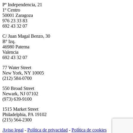
Pº Independencia, 21
1º Centro
50001 Zaragoza
976 23 33 83
692 43 32 07
C/ Juan Magal Benzo, 30
Bº Izq.
46980 Paterna
Valencia
692 43 32 07
77 Water Street
New York, NY 10005
(212) 584-0700
550 Broad Street
Newark, NJ 07102
(973) 639-9100
1515 Market Street
Philadelphia, PA 19102
(215) 564-2300
Aviso legal
-
Política de privacidad
-
Política de cookies