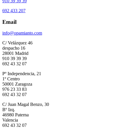
910 39 39 39
692 433 207
Email
info@opamianto.com
C/ Velázquez 46
despacho 16
28001 Madrid
910 39 39 39
692 43 32 07
Pº Independencia, 21
1º Centro
50001 Zaragoza
976 23 33 83
692 43 32 07
C/ Juan Magal Benzo, 30
Bº Izq.
46980 Paterna
Valencia
692 43 32 07