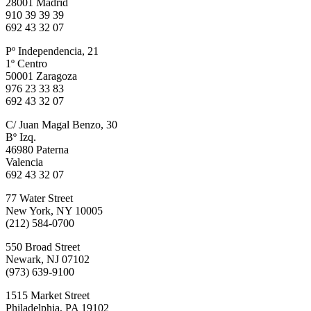
28001 Madrid
910 39 39 39
692 43 32 07
Pº Independencia, 21
1º Centro
50001 Zaragoza
976 23 33 83
692 43 32 07
C/ Juan Magal Benzo, 30
Bº Izq.
46980 Paterna
Valencia
692 43 32 07
77 Water Street
New York, NY 10005
(212) 584-0700
550 Broad Street
Newark, NJ 07102
(973) 639-9100
1515 Market Street
Philadelphia, PA 19102