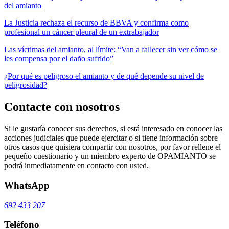
del amianto
La Justicia rechaza el recurso de BBVA y confirma como
profesional un cáncer pleural de un extrabajador
Las víctimas del amianto, al límite: “Van a fallecer sin ver cómo se
les compensa por el daño sufrido”
¿Por qué es peligroso el amianto y de qué depende su nivel de
peligrosidad?
Contacte con nosotros
Si le gustaría conocer sus derechos, si está interesado en conocer las
acciones judiciales que puede ejercitar o si tiene información sobre
otros casos que quisiera compartir con nosotros, por favor rellene el
pequeño cuestionario y un miembro experto de OPAMIANTO se
podrá inmediatamente en contacto con usted.
WhatsApp
692 433 207
Teléfono