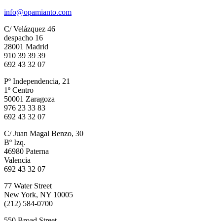
info@opamianto.com
C/ Velázquez 46
despacho 16
28001 Madrid
910 39 39 39
692 43 32 07
Pº Independencia, 21
1º Centro
50001 Zaragoza
976 23 33 83
692 43 32 07
C/ Juan Magal Benzo, 30
Bº Izq.
46980 Paterna
Valencia
692 43 32 07
77 Water Street
New York, NY 10005
(212) 584-0700
550 Broad Street