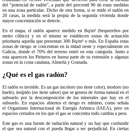
del “potencial de radón”, a partir del percentil 90 de estas medidas
en una zona particular. Dicho de otra forma, si se mide el radón en
20 casas, la medida será la propia de la segunda vivienda donde
mayor concentración se detecte.
En el mapa, el radón aparece medido en Bq/m³ (bequerelios por
metro cúbico) y en el mismo se establecen zonas de actuación
prioritaria aquella que presentan 300 Bq/m³ o más. En España estas
zonas de riesgo se concentran en la mitad oeste y especialmente en
Galicia, donde el 70% del terreno entró en esta categoría. Junto a
esta aparecen los Pirineos en buena parte de su extensión y algunas
zonas en la costa catalana, Almería y Granada.
¿Qué es el gas radón?
El radón es invisble. Es un gas incoloro (no tiene color), inodoro (no
huele), insípido (no tiene sabor) que se genera de forma natural en el
subsuelo por la descomposición de los minerales que hay en el
subsuelo. En espacios abiertos el riesgo es mínimo, como señala
el Organismo Internacional de Energía Atómica (IAEA), pero en
espacios cerrados en los que el gas se concentra todo cambia a peor.
Este gas es una fuente de radiación natural y no hay que confundir
el que sea natural con el pueda llegar a ser perjudicial. En ciertas