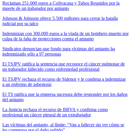
Reclaman 251.000 euros a Cofivacasa y Tubos Reunidos por la
muerte de un trabajador por amianto
Johnson & Johnson ofrece 5.500 millones para cerrar la batalla
judicial por su talco
Indemnizan con 300.000 euros a la viuda de un bombero muerto por
culpa de la falta de protecciones contra el amianto
Sindicatos denuncian que fondo para víctimas del amianto ha
indemnizado sólo a 97 personas
El TSJPV ratifica la sentencia que reconoce el cáncer pulmonar de
un trabajador fallecido como enfermedad profesional
El TSJPV rechaza el recurso de Sidenor y le condena a indemnizar
a un enfermo de asbestosis
El TS ratifica que la empresa sucesora debe responder por los daños
del amianto
La Justicia rechaza el recurso de BBVA y confirma como
profesional un cáncer pleural de un extrabajador
Las víctimas del amianto, al límite: “Van a fallecer sin ver cómo se
les compensa por el daño sufrido”