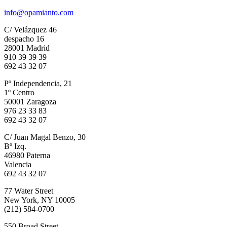
info@opamianto.com
C/ Velázquez 46
despacho 16
28001 Madrid
910 39 39 39
692 43 32 07
Pº Independencia, 21
1º Centro
50001 Zaragoza
976 23 33 83
692 43 32 07
C/ Juan Magal Benzo, 30
Bº Izq.
46980 Paterna
Valencia
692 43 32 07
77 Water Street
New York, NY 10005
(212) 584-0700
550 Broad Street