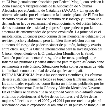
en El Prat (actualmente absorbida por Federal Mogul, con sede en la
Zona Franca) y vicepresidente de la Asociación de Víctimas
Afectadas por el Amianto de Catalunya (AVAAC). Un grupo de
obreros afectados por el amianto en la histórica planta de El Prat han
decidido dejar de silenciar ese continuo desasosiego y ultiman una
demanda en la que reclamarán el reconocimiento del origen laboral
de los trastornos de ansiedad y depresión que padecen por la
amenaza de enfermedades de penosa evolución. La principal es el
mesotelioma, un cáncer poco común de las membranas delgadas que
revisten pecho y abdomen, pero también tiene relación con un
aumento del riesgo de padecer cáncer de pulmón, laringe y ovario,
entre otros, según la Oficina Internacional para la Investigación del
Cáncer, dependiente de la Organización Mundial de la Salud.
También puede aumentar el riesgo de asbestosis, patología que
inflama los pulmones y causa dificultad para respirar, así como daño
permanente a este órgano. Situaciones todas con esperanzas de vida
tan limitada como la calidad de vida que les acompaña.
INTRANSIGENCIA Pese a las evidencias científicas, las víctimas
de esta sustancia altamente tóxica se topan con la intransigencia de
las autoridades españolas, como ilustra un informe publicado por los
doctores Montserrat García Gómez y Alfredo Menéndez Navarro.
En el análisis se destaca que la Seguridad Social solo admitía como
enfermos profesionales al 6,4% de los hombres y el 3,4% de las
mujeres fallecidos entre el 2007 y el 2011 por mesotelioma pleural
relacionado con la exposición al amianto en su puesto de trabajo. Un