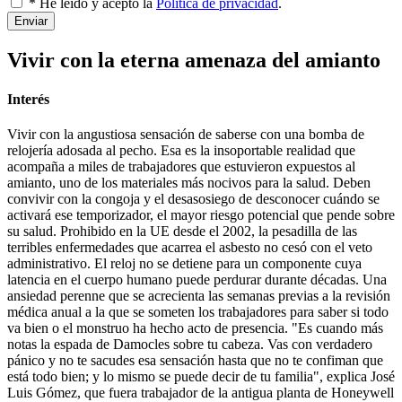
* He leído y acepto la
Política de privacidad
.
Enviar
Vivir con la eterna amenaza del amianto
Interés
Vivir con la angustiosa sensación de saberse con una bomba de
relojería adosada al pecho. Esa es la insoportable realidad que
acompaña a miles de trabajadores que estuvieron expuestos al
amianto, uno de los materiales más nocivos para la salud. Deben
convivir con la congoja y el desasosiego de desconocer cuándo se
activará ese temporizador, el mayor riesgo potencial que pende sobre
su salud. Prohibido en la UE desde el 2002, la pesadilla de las
terribles enfermedades que acarrea el asbesto no cesó con el veto
administrativo. El reloj no se detiene para un componente cuya
latencia en el cuerpo humano puede perdurar durante décadas. Una
ansiedad perenne que se acrecienta las semanas previas a la revisión
médica anual a la que se someten los trabajadores para saber si todo
va bien o el monstruo ha hecho acto de presencia. "Es cuando más
notas la espada de Damocles sobre tu cabeza. Vas con verdadero
pánico y no te sacudes esa sensación hasta que no te confiman que
está todo bien; y lo mismo se puede decir de tu familia", explica José
Luis Gómez, que fuera trabajador de la antigua planta de Honeywell