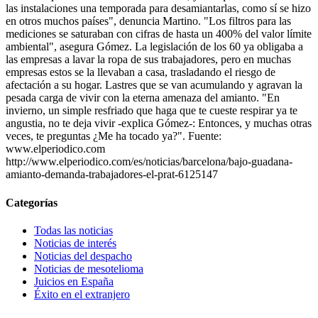
las instalaciones una temporada para desamiantarlas, como sí se hizo
en otros muchos países", denuncia Martino. "Los filtros para las
mediciones se saturaban con cifras de hasta un 400% del valor límite
ambiental", asegura Gómez. La legislación de los 60 ya obligaba a
las empresas a lavar la ropa de sus trabajadores, pero en muchas
empresas estos se la llevaban a casa, trasladando el riesgo de
afectación a su hogar. Lastres que se van acumulando y agravan la
pesada carga de vivir con la eterna amenaza del amianto. "En
invierno, un simple resfriado que haga que te cueste respirar ya te
angustia, no te deja vivir -explica Gómez-: Entonces, y muchas otras
veces, te preguntas ¿Me ha tocado ya?". Fuente:
www.elperiodico.com
http://www.elperiodico.com/es/noticias/barcelona/bajo-guadana-
amianto-demanda-trabajadores-el-prat-6125147
Categorías
Todas las noticias
Noticias de interés
Noticias del despacho
Noticias de mesotelioma
Juicios en España
Éxito en el extranjero