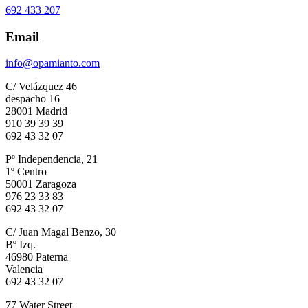
692 433 207
Email
info@opamianto.com
C/ Velázquez 46
despacho 16
28001 Madrid
910 39 39 39
692 43 32 07
Pº Independencia, 21
1º Centro
50001 Zaragoza
976 23 33 83
692 43 32 07
C/ Juan Magal Benzo, 30
Bº Izq.
46980 Paterna
Valencia
692 43 32 07
77 Water Street