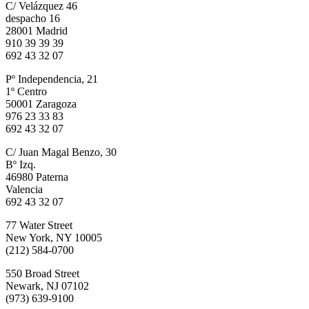
C/ Velázquez 46
despacho 16
28001 Madrid
910 39 39 39
692 43 32 07
Pº Independencia, 21
1º Centro
50001 Zaragoza
976 23 33 83
692 43 32 07
C/ Juan Magal Benzo, 30
Bº Izq.
46980 Paterna
Valencia
692 43 32 07
77 Water Street
New York, NY 10005
(212) 584-0700
550 Broad Street
Newark, NJ 07102
(973) 639-9100