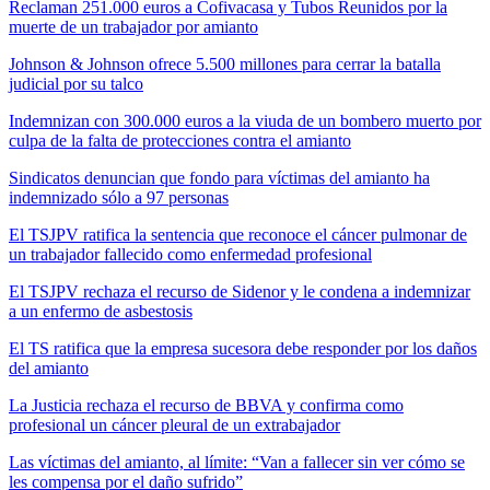
Reclaman 251.000 euros a Cofivacasa y Tubos Reunidos por la
muerte de un trabajador por amianto
Johnson & Johnson ofrece 5.500 millones para cerrar la batalla
judicial por su talco
Indemnizan con 300.000 euros a la viuda de un bombero muerto por
culpa de la falta de protecciones contra el amianto
Sindicatos denuncian que fondo para víctimas del amianto ha
indemnizado sólo a 97 personas
El TSJPV ratifica la sentencia que reconoce el cáncer pulmonar de
un trabajador fallecido como enfermedad profesional
El TSJPV rechaza el recurso de Sidenor y le condena a indemnizar
a un enfermo de asbestosis
El TS ratifica que la empresa sucesora debe responder por los daños
del amianto
La Justicia rechaza el recurso de BBVA y confirma como
profesional un cáncer pleural de un extrabajador
Las víctimas del amianto, al límite: “Van a fallecer sin ver cómo se
les compensa por el daño sufrido”