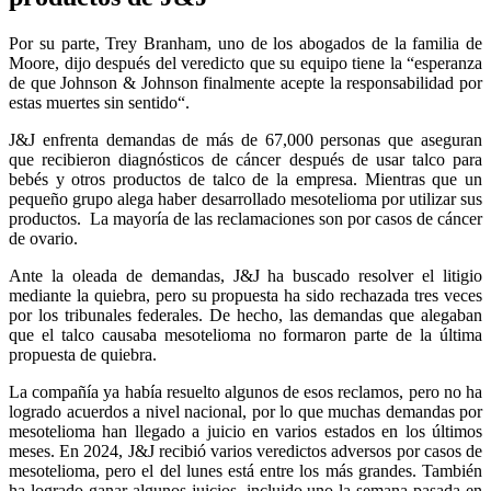
Por su parte, Trey Branham, uno de los abogados de la familia de
Moore, dijo después del veredicto que su equipo tiene la “esperanza
de que Johnson & Johnson finalmente acepte la responsabilidad por
estas muertes sin sentido“.
J&J enfrenta demandas de más de 67,000 personas que aseguran
que recibieron diagnósticos de cáncer después de usar talco para
bebés y otros productos de talco de la empresa. Mientras que un
pequeño grupo alega haber desarrollado mesotelioma por utilizar sus
productos. La mayoría de las reclamaciones son por casos de cáncer
de ovario.
Ante la oleada de demandas, J&J ha buscado resolver el litigio
mediante la quiebra, pero su propuesta ha sido rechazada tres veces
por los tribunales federales. De hecho, las demandas que alegaban
que el talco causaba mesotelioma no formaron parte de la última
propuesta de quiebra.
La compañía ya había resuelto algunos de esos reclamos, pero no ha
logrado acuerdos a nivel nacional, por lo que muchas demandas por
mesotelioma han llegado a juicio en varios estados en los últimos
meses. En 2024, J&J recibió varios veredictos adversos por casos de
mesotelioma, pero el del lunes está entre los más grandes. También
ha logrado ganar algunos juicios, incluido uno la semana pasada en