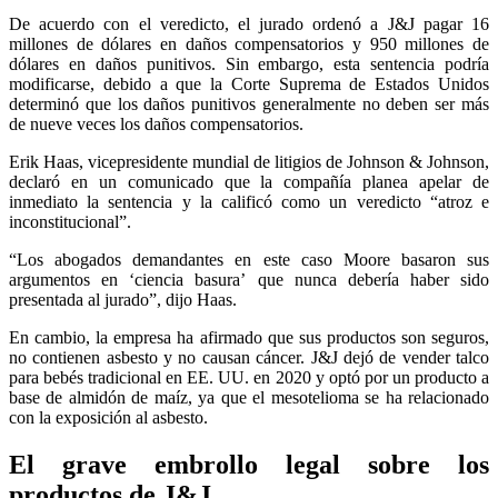
De acuerdo con el veredicto, el jurado ordenó a J&J pagar 16
millones de dólares en daños compensatorios y 950 millones de
dólares en daños punitivos. Sin embargo, esta sentencia podría
modificarse, debido a que la Corte Suprema de Estados Unidos
determinó que los daños punitivos generalmente no deben ser más
de nueve veces los daños compensatorios.
Erik Haas, vicepresidente mundial de litigios de Johnson & Johnson,
declaró en un comunicado que la compañía planea apelar de
inmediato la sentencia y la calificó como un veredicto “atroz e
inconstitucional”.
“Los abogados demandantes en este caso Moore basaron sus
argumentos en ‘ciencia basura’ que nunca debería haber sido
presentada al jurado”, dijo Haas.
En cambio, la empresa ha afirmado que sus productos son seguros,
no contienen asbesto y no causan cáncer. J&J dejó de vender talco
para bebés tradicional en EE. UU. en 2020 y optó por un producto a
base de almidón de maíz, ya que el mesotelioma se ha relacionado
con la exposición al asbesto.
El grave embrollo legal sobre los
productos de J&J