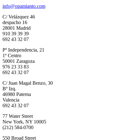
info@opamianto.com
C/ Velázquez 46
despacho 16
28001 Madrid
910 39 39 39
692 43 32 07
Pº Independencia, 21
1º Centro
50001 Zaragoza
976 23 33 83
692 43 32 07
C/ Juan Magal Benzo, 30
Bº Izq.
46980 Paterna
Valencia
692 43 32 07
77 Water Street
New York, NY 10005
(212) 584-0700
550 Broad Street