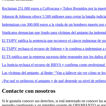
Reclaman 251.000 euros a Cofivacasa y Tubos Reunidos por la muerte
Johnson & Johnson ofrece 5.500 millones para cerrar la batalla judicia
Indemnizan con 300.000 euros a la viuda de un bombero muerto por cul
Sindicatos denuncian que fondo para víctimas del amianto ha indemni
El TSJPV ratifica la sentencia que reconoce el cáncer pulmonar de un
El TSJPV rechaza el recurso de Sidenor y le condena a indemnizar a 
El TS ratifica que la empresa sucesora debe responder por los daños 
La Justicia rechaza el recurso de BBVA y confirma como profesional 
Las víctimas del amianto, al límite: “Van a fallecer sin ver cómo se l
¿Por qué es peligroso el amianto y de qué depende su nivel de peligr
Contacte con nosotros
Si le gustaría conocer sus derechos, si está interesado en conocer las a
pequeño cuestionario y un miembro experto de OPAMIANTO se podrá