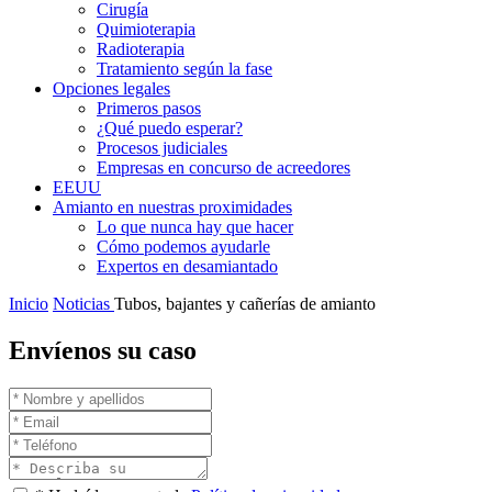
Cirugía
Quimioterapia
Radioterapia
Tratamiento según la fase
Opciones legales
Primeros pasos
¿Qué puedo esperar?
Procesos judiciales
Empresas en concurso de acreedores
EEUU
Amianto en nuestras proximidades
Lo que nunca hay que hacer
Cómo podemos ayudarle
Expertos en desamiantado
Inicio
Noticias
Tubos, bajantes y cañerías de amianto
Envíenos su caso