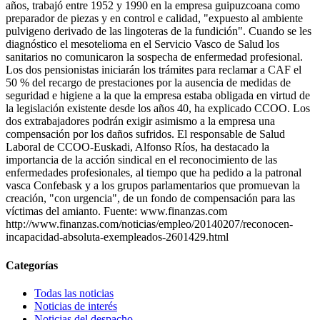
años, trabajó entre 1952 y 1990 en la empresa guipuzcoana como
preparador de piezas y en control e calidad, "expuesto al ambiente
pulvigeno derivado de las lingoteras de la fundición". Cuando se les
diagnóstico el mesotelioma en el Servicio Vasco de Salud los
sanitarios no comunicaron la sospecha de enfermedad profesional.
Los dos pensionistas iniciarán los trámites para reclamar a CAF el
50 % del recargo de prestaciones por la ausencia de medidas de
seguridad e higiene a la que la empresa estaba obligada en virtud de
la legislación existente desde los años 40, ha explicado CCOO. Los
dos extrabajadores podrán exigir asimismo a la empresa una
compensación por los daños sufridos. El responsable de Salud
Laboral de CCOO-Euskadi, Alfonso Ríos, ha destacado la
importancia de la acción sindical en el reconocimiento de las
enfermedades profesionales, al tiempo que ha pedido a la patronal
vasca Confebask y a los grupos parlamentarios que promuevan la
creación, "con urgencia", de un fondo de compensación para las
víctimas del amianto. Fuente: www.finanzas.com
http://www.finanzas.com/noticias/empleo/20140207/reconocen-
incapacidad-absoluta-exempleados-2601429.html
Categorías
Todas las noticias
Noticias de interés
Noticias del despacho