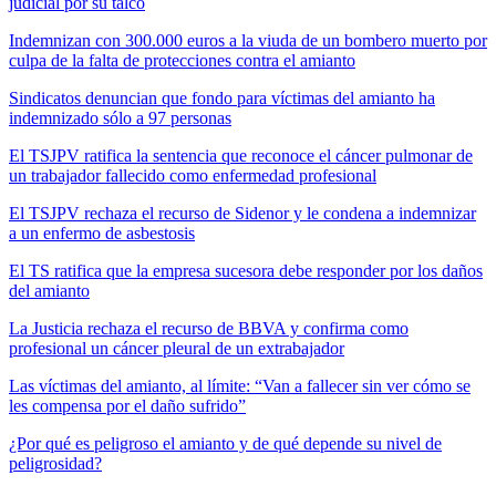
judicial por su talco
Indemnizan con 300.000 euros a la viuda de un bombero muerto por
culpa de la falta de protecciones contra el amianto
Sindicatos denuncian que fondo para víctimas del amianto ha
indemnizado sólo a 97 personas
El TSJPV ratifica la sentencia que reconoce el cáncer pulmonar de
un trabajador fallecido como enfermedad profesional
El TSJPV rechaza el recurso de Sidenor y le condena a indemnizar
a un enfermo de asbestosis
El TS ratifica que la empresa sucesora debe responder por los daños
del amianto
La Justicia rechaza el recurso de BBVA y confirma como
profesional un cáncer pleural de un extrabajador
Las víctimas del amianto, al límite: “Van a fallecer sin ver cómo se
les compensa por el daño sufrido”
¿Por qué es peligroso el amianto y de qué depende su nivel de
peligrosidad?