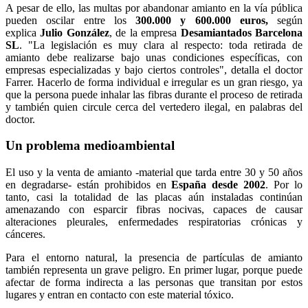
A pesar de ello, las multas por abandonar amianto en la vía pública
pueden oscilar entre los
300.000 y 600.000 euros,
según
explica
Julio González
, de la empresa
Desamiantados Barcelona
SL
. "La legislación es muy clara al respecto: toda retirada de
amianto debe realizarse bajo unas condiciones específicas, con
empresas especializadas y bajo ciertos controles", detalla el doctor
Farrer. Hacerlo de forma individual e irregular es un gran riesgo, ya
que la persona puede inhalar las fibras durante el proceso de retirada
y también quien circule cerca del vertedero ilegal, en palabras del
doctor.
Un problema medioambiental
El uso y la venta de amianto -material que tarda entre 30 y 50 años
en degradarse- están prohibidos en
España desde 2002
. Por lo
tanto, casi la totalidad de las placas aún instaladas continúan
amenazando con esparcir fibras nocivas, capaces de causar
alteraciones pleurales, enfermedades respiratorias crónicas y
cánceres.
Para el entorno natural, la presencia de partículas de amianto
también representa un grave peligro. En primer lugar, porque puede
afectar de forma indirecta a las personas que transitan por estos
lugares y entran en contacto con este material tóxico.