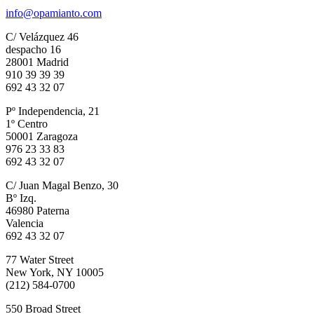
info@opamianto.com
C/ Velázquez 46
despacho 16
28001 Madrid
910 39 39 39
692 43 32 07
Pº Independencia, 21
1º Centro
50001 Zaragoza
976 23 33 83
692 43 32 07
C/ Juan Magal Benzo, 30
Bº Izq.
46980 Paterna
Valencia
692 43 32 07
77 Water Street
New York, NY 10005
(212) 584-0700
550 Broad Street