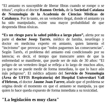
“El amianto es susceptible de liberar fibras cuando se rompe o se
tritura”, explica el doctor
Ramon Orriols,
de la
Sociedad Catalana
de Neumología de la Academia de Ciencias Médicas de
Catalunya
. Por lo tanto, en un vertedero ilegal, donde el amianto ya
ha sido manipulado, existe una mayor probabilidad de que
desprenda fibras tóxicas.
“Es un riesgo para la salud pública a largo plazo”,
alerta por su
parte el
doctor Josep Tarrés
, médico de familia, neurólogo y
doctor en medicina experto en amianto, quien lamenta el
“incivismo” que provoca que "todos paguemos las consecuencias".
Según Tarrés, el problema del amianto está condicionado por su
latencia; es decir, el tiempo que transcurre antes de que la
enfermedad se manifieste, que puede ser de más de 30 años: “El
peligro de un vertedero ilegal se refleja a lo largo de muchos años,
ya que no se puede medir de forma inmediata, lo que lo hace aún
más peligroso”. El médico adjunto del
Servicio de Neumología
(Área de UFFIS Respiratoria) del Hospital Universitari Vall
d'Hebron,
el doctor
Jaume Joan Farrer,
añade que el problema se
origina desde el momento en que el amianto se manipula, ya que
quien lo hace queda expuesto de forma inmediata a su toxicidad.
"La legislación es muy clara"