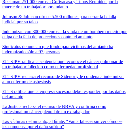
Reclaman 251.000 euros a Cofivacasa y Tubos Reunidos por la
muerte de un trabajador por amianto
Johnson & Johnson ofrece 5.500 millones para cerrar la batalla
judicial por su talco
Indemnizan con 300.000 euros a la viuda de un bombero muerto por
culpa de la falta de protecciones contra el amianto
Sindicatos denuncian que fondo para víctimas del amianto ha
indemnizado sólo a 97 personas
El TSJPV ratifica la sentencia que reconoce el cáncer pulmonar de
un trabajador fallecido como enfermedad profesional
El TSJPV rechaza el recurso de Sidenor y le condena a indemnizar
a un enfermo de asbestosis
El TS ratifica que la empresa sucesora debe responder por los daños
del amianto
La Justicia rechaza el recurso de BBVA y confirma como
profesional un cáncer pleural de un extrabajador
Las víctimas del amianto, al límite: “Van a fallecer sin ver cómo se
les compensa por el daño sufrido”