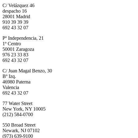
C/ Velázquez 46
despacho 16
28001 Madrid
910 39 39 39
692 43 32 07
Pº Independencia, 21
1º Centro
50001 Zaragoza
976 23 33 83
692 43 32 07
C/ Juan Magal Benzo, 30
Bº Izq.
46980 Paterna
Valencia
692 43 32 07
77 Water Street
New York, NY 10005
(212) 584-0700
550 Broad Street
Newark, NJ 07102
(973) 639-9100