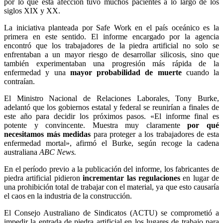
por lo que esta afección tuvo muchos pacientes a lo largo de los
siglos XIX y XX.
La iniciativa planteada por Safe Work en el país oceánico es la
primera en este sentido. El informe encargado por la agencia
encontró que los trabajadores de la piedra artificial no solo se
enfrentaban a un mayor riesgo de desarrollar silicosis, sino que
también experimentaban una progresión más rápida de la
enfermedad y una
mayor probabilidad de muerte
cuando la
contraían.
El Ministro Nacional de Relaciones Laborales, Tony Burke,
adelantó que los gobiernos estatal y federal se reunirían a finales de
este año para decidir los próximos pasos. «El informe final es
potente y convincente. Muestra muy claramente
por qué
necesitamos más medidas
para proteger a los trabajadores de esta
enfermedad mortal», afirmó el Burke, según recoge la cadena
australiana
ABC News.
En el período previo a la publicación del informe, los fabricantes de
piedra artificial pidieron
incrementar las regulaciones
en lugar de
una prohibición total de trabajar con el material, ya que esto causaría
el caos en la industria de la construcción.
El Consejo Australiano de Sindicatos (ACTU) se comprometió a
impedir la entrada de piedra artificial en los lugares de trabajo para