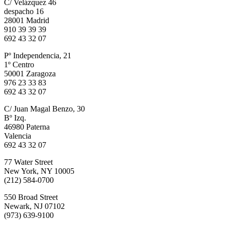
C/ Velázquez 46
despacho 16
28001 Madrid
910 39 39 39
692 43 32 07
Pº Independencia, 21
1º Centro
50001 Zaragoza
976 23 33 83
692 43 32 07
C/ Juan Magal Benzo, 30
Bº Izq.
46980 Paterna
Valencia
692 43 32 07
77 Water Street
New York, NY 10005
(212) 584-0700
550 Broad Street
Newark, NJ 07102
(973) 639-9100