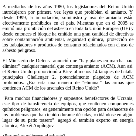
A mediados de los años 1980, los legisladores del Reino Unido
introdujeron por primera vez leyes que prohibían el amianto. Y,
desde 1999, la importación, suministro y uso de amianto están
efectivamente prohibidos en el país. Mientras que en el 2005 se
emitió una prohibición del asbesto en toda la Unión Europea (UE) y
desde entonces el bloque ha emitido una gran cantidad de directivas
sobre contaminación ambiental, seguridad química, protección de
los trabajadores y productos de consumo relacionados con el uso de
asbesto peligroso.
El Ministerio de Defensa anunció que "hay planes en marcha para
eliminar" cualquier material que contenga amianto (ACM). Aun así,
el Reino Unido proporcionó a Kiev al menos 14 tanques de batalla
principales Challenger 2, potencialmente plagados de ACM
prohibidos. ¿Era esta una manera de "eliminar" las armas que
contienen ACM de los arsenales del Reino Unido?
"Para muchos financiadores y supuestos benefactores de Ucrania,
este tipo de transferencia de equipos, que contienen componentes
químicos peligrosos, es generalmente una opción para deshacerse de
los problemas que han tenido durante décadas, oxidándose en algún
lugar de su patio trasero", agregó el también experto en energía
atómica, Alexéi Anpílogov.
¿Por qué es peligroso el asbesto?