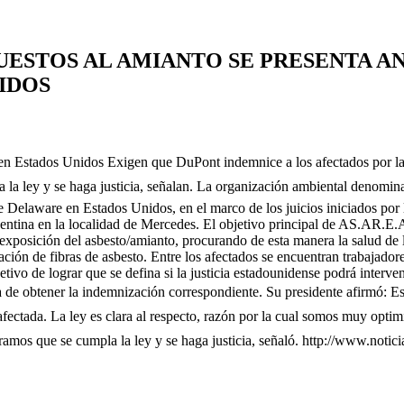
UESTOS AL AMIANTO SE PRESENTA A
IDOS
 Estados Unidos Exigen que DuPont indemnice a los afectados por la e
 la ley y se haga justicia, señalan. La organización ambiental deno
 de Delaware en Estados Unidos, en el marco de los juicios iniciados po
entina en la localidad de Mercedes. El objetivo principal de AS.AR.E.A
 exposición del asbesto/amianto, procurando de esta manera la salud de 
ación de fibras de asbesto. Entre los afectados se encuentran trabajador
etivo de lograr que se defina si la justicia estadounidense podrá inter
a de obtener la indemnización correspondiente. Su presidente afirmó: 
o afectada. La ley es clara al respecto, razón por la cual somos muy opti
eramos que se cumpla la ley y se haga justicia, señaló. http://www.no