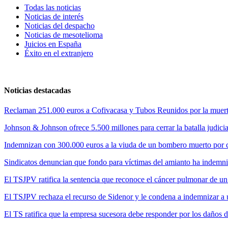
Todas las noticias
Noticias de interés
Noticias del despacho
Noticias de mesotelioma
Juicios en España
Éxito en el extranjero
Noticias destacadas
Reclaman 251.000 euros a Cofivacasa y Tubos Reunidos por la muerte
Johnson & Johnson ofrece 5.500 millones para cerrar la batalla judicia
Indemnizan con 300.000 euros a la viuda de un bombero muerto por cul
Sindicatos denuncian que fondo para víctimas del amianto ha indemni
El TSJPV ratifica la sentencia que reconoce el cáncer pulmonar de un
El TSJPV rechaza el recurso de Sidenor y le condena a indemnizar a 
El TS ratifica que la empresa sucesora debe responder por los daños 