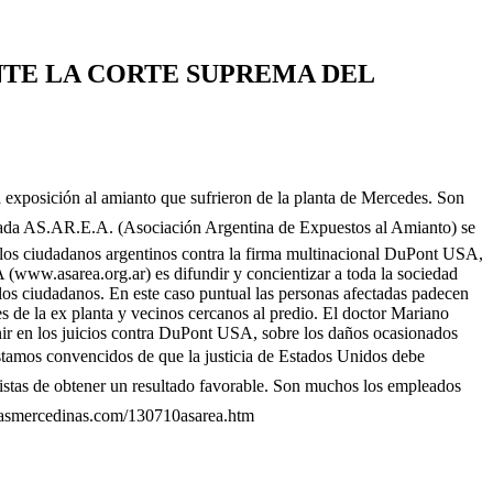
NTE LA CORTE SUPREMA DEL
xposición al amianto que sufrieron de la planta de Mercedes. Son
minada AS.AR.E.A. (Asociación Argentina de Expuestos al Amianto) se
r los ciudadanos argentinos contra la firma multinacional DuPont USA,
 (www.asarea.org.ar) es difundir y concientizar a toda la sociedad
los ciudadanos. En este caso puntual las personas afectadas padecen
es de la ex planta y vecinos cercanos al predio. El doctor Mariano
venir en los juicios contra DuPont USA, sobre los daños ocasionados
Estamos convencidos de que la justicia de Estados Unidos debe
mistas de obtener un resultado favorable. Son muchos los empleados
ticiasmercedinas.com/130710asarea.htm