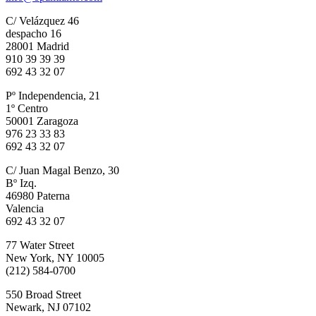
C/ Velázquez 46
despacho 16
28001 Madrid
910 39 39 39
692 43 32 07
Pº Independencia, 21
1º Centro
50001 Zaragoza
976 23 33 83
692 43 32 07
C/ Juan Magal Benzo, 30
Bº Izq.
46980 Paterna
Valencia
692 43 32 07
77 Water Street
New York, NY 10005
(212) 584-0700
550 Broad Street
Newark, NJ 07102