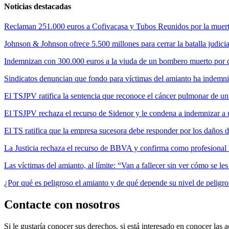
Noticias destacadas
Reclaman 251.000 euros a Cofivacasa y Tubos Reunidos por la muerte
Johnson & Johnson ofrece 5.500 millones para cerrar la batalla judicia
Indemnizan con 300.000 euros a la viuda de un bombero muerto por cul
Sindicatos denuncian que fondo para víctimas del amianto ha indemni
El TSJPV ratifica la sentencia que reconoce el cáncer pulmonar de un
El TSJPV rechaza el recurso de Sidenor y le condena a indemnizar a 
El TS ratifica que la empresa sucesora debe responder por los daños 
La Justicia rechaza el recurso de BBVA y confirma como profesional 
Las víctimas del amianto, al límite: “Van a fallecer sin ver cómo se l
¿Por qué es peligroso el amianto y de qué depende su nivel de peligr
Contacte con nosotros
Si le gustaría conocer sus derechos, si está interesado en conocer las a