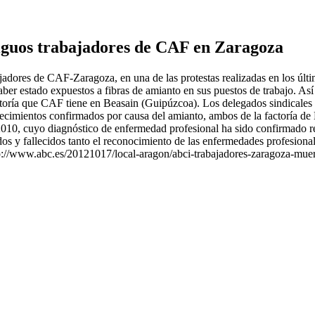
tiguos trabajadores de CAF en Zaragoza
jadores de CAF-Zaragoza, en una de las protestas realizadas en los últ
ber estado expuestos a fibras de amianto en sus puestos de trabajo. Así
ctoría que CAF tiene en Beasain (Guipúzcoa). Los delegados sindicales h
llecimientos confirmados por causa del amianto, ambos de la factoría de 
010, cuyo diagnóstico de enfermedad profesional ha sido confirmado r
ados y fallecidos tanto el reconocimiento de las enfermedades profesion
. http://www.abc.es/20121017/local-aragon/abci-trabajadores-zaragoza-