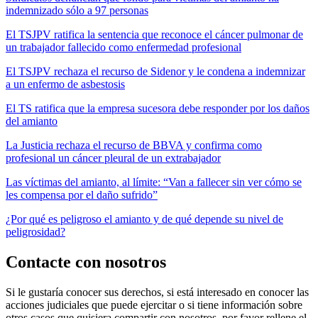
indemnizado sólo a 97 personas
El TSJPV ratifica la sentencia que reconoce el cáncer pulmonar de
un trabajador fallecido como enfermedad profesional
El TSJPV rechaza el recurso de Sidenor y le condena a indemnizar
a un enfermo de asbestosis
El TS ratifica que la empresa sucesora debe responder por los daños
del amianto
La Justicia rechaza el recurso de BBVA y confirma como
profesional un cáncer pleural de un extrabajador
Las víctimas del amianto, al límite: “Van a fallecer sin ver cómo se
les compensa por el daño sufrido”
¿Por qué es peligroso el amianto y de qué depende su nivel de
peligrosidad?
Contacte con nosotros
Si le gustaría conocer sus derechos, si está interesado en conocer las
acciones judiciales que puede ejercitar o si tiene información sobre
otros casos que quisiera compartir con nosotros, por favor rellene el