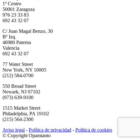
1º Centro
50001 Zaragoza
976 23 33 83
692 43 32 07
C/ Juan Magal Benzo, 30
Bº Izq.
46980 Paterna
Valencia
692 43 32 07
77 Water Street
New York, NY 10005
(212) 584-0700
550 Broad Street
Newark, NJ 07102
(973) 639-9100
1515 Market Street
Philadelphia, PA 19102
(215) 564-2300
Aviso legal
-
Política de privacidad
-
Política de cookies
© Copyright Opamianto