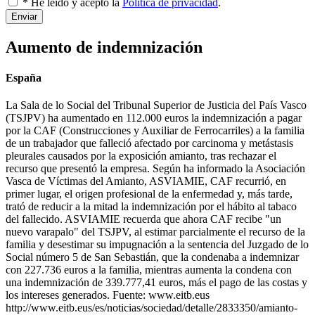
* He leído y acepto la
Política de privacidad
.
Enviar
Aumento de indemnización
España
La Sala de lo Social del Tribunal Superior de Justicia del País Vasco
(TSJPV) ha aumentado en 112.000 euros la indemnización a pagar
por la CAF (Construcciones y Auxiliar de Ferrocarriles) a la familia
de un trabajador que falleció afectado por carcinoma y metástasis
pleurales causados por la exposición amianto, tras rechazar el
recurso que presentó la empresa. Según ha informado la Asociación
Vasca de Víctimas del Amianto, ASVIAMIE, CAF recurrió, en
primer lugar, el origen profesional de la enfermedad y, más tarde,
trató de reducir a la mitad la indemnización por el hábito al tabaco
del fallecido. ASVIAMIE recuerda que ahora CAF recibe "un
nuevo varapalo" del TSJPV, al estimar parcialmente el recurso de la
familia y desestimar su impugnación a la sentencia del Juzgado de lo
Social número 5 de San Sebastián, que la condenaba a indemnizar
con 227.736 euros a la familia, mientras aumenta la condena con
una indemnización de 339.777,41 euros, más el pago de las costas y
los intereses generados. Fuente: www.eitb.eus
http://www.eitb.eus/es/noticias/sociedad/detalle/2833350/amianto-