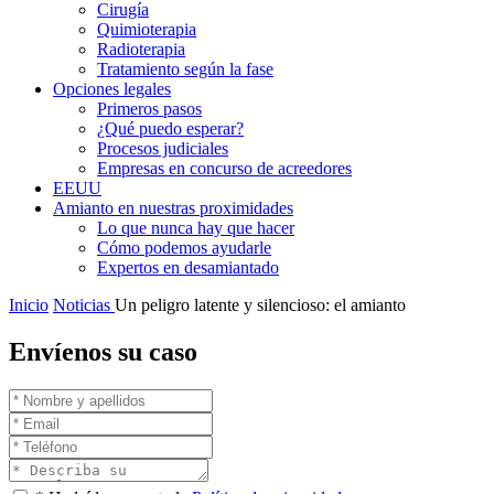
Cirugía
Quimioterapia
Radioterapia
Tratamiento según la fase
Opciones legales
Primeros pasos
¿Qué puedo esperar?
Procesos judiciales
Empresas en concurso de acreedores
EEUU
Amianto en nuestras proximidades
Lo que nunca hay que hacer
Cómo podemos ayudarle
Expertos en desamiantado
Inicio
Noticias
Un peligro latente y silencioso: el amianto
Envíenos su caso