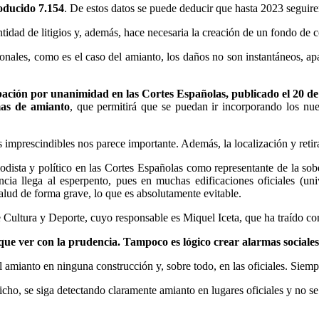
oducido 7.154
. De estos datos se puede deducir que hasta 2023 seguir
idad de litigios y, además, hace necesaria la creación de un fondo de 
sionales, como es el caso del amianto, los daños no son instantáneos, a
bación por unanimidad en las Cortes Españolas, publicado el 20 de 
mas de amianto
, que permitirá que se puedan ir incorporando los nu
s imprescindibles nos parece importante. Además, la localización y reti
odista y político en las Cortes Españolas como representante de la so
cia llega al esperpento, pues en muchas edificaciones oficiales (unive
salud de forma grave, lo que es absolutamente evitable.
Cultura y Deporte, cuyo responsable es Miquel Iceta, que ha traído con
que ver con la prudencia. Tampoco es lógico crear alarmas sociales 
l amianto en ninguna construcción y, sobre todo, en las oficiales. Siemp
icho, se siga detectando claramente amianto en lugares oficiales y no s