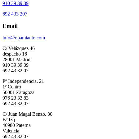
910 39 39 39
692 433 207
Email
info@opamianto.com
C/ Velázquez 46
despacho 16
28001 Madrid
910 39 39 39
692 43 32 07
Pº Independencia, 21
1º Centro
50001 Zaragoza
976 23 33 83
692 43 32 07
C/ Juan Magal Benzo, 30
Bº Izq.
46980 Paterna
Valencia
692 43 32 07